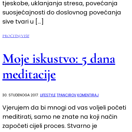
tjeskobe, uklanjanja stresa, povećanja
suosjećajnosti do doslovnog povećanja
sive tvari u […]
PROČITAJ VIŠE
Moje iskustvo: 5 dana
meditacije
NA
30. STUDENOGA 2017.
LIFESTYLE
TPANCIROV
KOMENTIRAJ
MOJE
ISKUSTVO:
Vjerujem da bi mnogi od vas voljeli početi
5
DANA
meditirati, samo ne znate na koji način
MEDITACIJE
započeti cijeli proces. Stvarno je