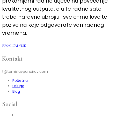
prekomjerni rad ne utječe na povećanje
kvalitetnog outputa, a u te radne sate
treba naravno ubrojiti i sve e-mailove te
pozive na koje odgovarate van radnog
vremena.
PROČITAJ VIŠE
Kontakt
t@tomislavpancirov.com
Početna
Usluge
Blog
Social