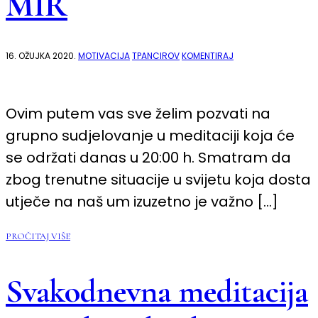
MIR
NA
16. OŽUJKA 2020.
MOTIVACIJA
TPANCIROV
KOMENTIRAJ
GRUPNA
MEDITACIJA
ZA
MIR
Ovim putem vas sve želim pozvati na
grupno sudjelovanje u meditaciji koja će
se održati danas u 20:00 h. Smatram da
zbog trenutne situacije u svijetu koja dosta
utječe na naš um izuzetno je važno […]
PROČITAJ VIŠE
Svakodnevna meditacija