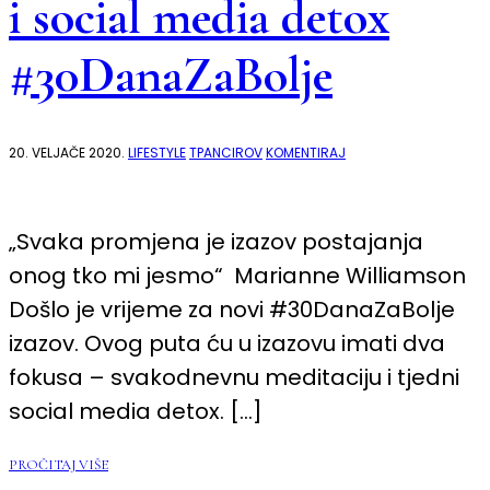
i social media detox
#30DanaZaBolje
NA
20. VELJAČE 2020.
LIFESTYLE
TPANCIROV
KOMENTIRAJ
SVAKODNEVNA
MEDITACIJA
I
SOCIAL
MEDIA
„Svaka promjena je izazov postajanja
DETOX
#30DANAZABOLJE
onog tko mi jesmo“ Marianne Williamson
Došlo je vrijeme za novi #30DanaZaBolje
izazov. Ovog puta ću u izazovu imati dva
fokusa – svakodnevnu meditaciju i tjedni
social media detox. […]
PROČITAJ VIŠE