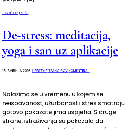
PROČITAJ VIŠE
De-stress: meditacija,
yoga i san uz aplikacije
NA
15. SVIBNJA 2016.
LIFESTYLE
TPANCIROV
KOMENTIRAJ
DE-
STRESS:
MEDITACIJA,
YOGA
I
Nalazimo se u vremenu u kojem se
SAN
UZ
neispavanost, užurbanost i stres smatraju
APLIKACIJE
gotovo pokazateljima uspjeha. S druge
strane, istraživanja su pokazala da