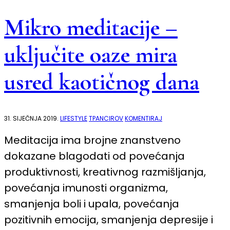
Mikro meditacije –
uključite oaze mira
usred kaotičnog dana
NA
31. SIJEČNJA 2019.
LIFESTYLE
TPANCIROV
KOMENTIRAJ
MIKRO
MEDITACIJE
Meditacija ima brojne znanstveno
–
UKLJUČITE
dokazane blagodati od povećanja
OAZE
MIRA
USRED
produktivnosti, kreativnog razmišljanja,
KAOTIČNOG
DANA
povećanja imunosti organizma,
smanjenja boli i upala, povećanja
pozitivnih emocija, smanjenja depresije i