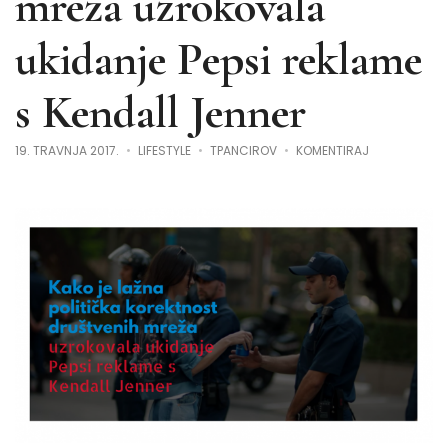
mreža uzrokovala
ukidanje Pepsi reklame
s Kendall Jenner
NA
19. TRAVNJA 2017.
LIFESTYLE
TPANCIROV
KOMENTIRAJ
KAKO
JE
LAŽNA
POLITIČKA
KOREKTNOST
DRUŠTVENIH
MREŽA
UZROKOVALA
UKIDANJE
PEPSI
REKLAME
S
KENDALL
JENNER