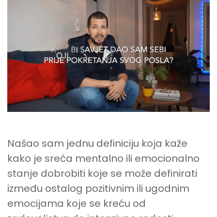
SAM
UZ
POMOĆ
SVOJE
DIGITALNE
KARIJERE
POSTAO
SRETAN
Našao sam jednu definiciju koja kaže
kako je sreća mentalno ili emocionalno
stanje dobrobiti koje se može definirati
između ostalog pozitivnim ili ugodnim
emocijama koje se kreću od