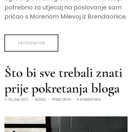
potrebno za utjecaj na poslovanje sam
pričao s Morenom Milevoj iz Brendaonice.
PROČITAJ VIŠE
Što bi sve trebali znati
prije pokretanja bloga
ZA
11. RUJNA 2017.
BIZNIS
TPANCIROV
6 KOMENTARA
ŠTO
BI
SVE
TREBALI
ZNATI
PRIJE
POKRETANJA