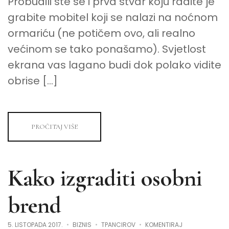
Probudili ste se i prva stvar koju radite je
DONIJETI
PORAZ
grabite mobitel koji se nalazi na noćnom
ILI
POBJEDU
ormariću (ne potičem ovo, ali realno
U
ŽIVOTU
većinom se tako ponašamo). Svjetlost
I
ŠTO
ekrana vas lagano budi dok polako vidite
MOŽETE
NAPRAVITI
obrise […]
OKO
TOGA
PROČITAJ VIŠE
Kako izgraditi osobni
brend
NA
5. LISTOPADA 2017.
BIZNIS
TPANCIROV
KOMENTIRAJ