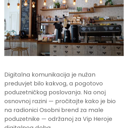
VIP
HEROJI
DIGITALNOG
DOBA
Digitalna komunikacija je nužan
preduvjet bilo kakvog, a pogotovo
poduzetničkog poslovanja. Na onoj
osnovnoj razini — pročitajte kako je bio
na radionici Osobni brend za male
poduzetnike — održanoj za Vip Heroje
digitalnog doba.