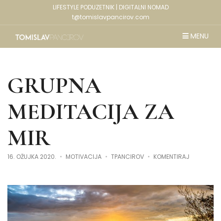
LIFESTYLE PODUZETNIK | DIGITALNI NOMAD
t@tomislavpancirov.com
MENU
GRUPNA
MEDITACIJA ZA
MIR
NA
16. OŽUJKA 2020.
MOTIVACIJA
TPANCIROV
KOMENTIRAJ
GRUPNA
MEDITACIJ
ZA
MIR