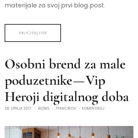
materijale za svoj prvi blog post.
PROČITAJ VIŠE
Osobni brend za male
poduzetnike — Vip
Heroji digitalnog doba
NA
28. LIPNJA 2017.
BIZNIS
TPANCIROV
KOMENTIRAJ
OSOBNI
BREND
ZA
MALE
PODUZETNIKE
—