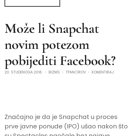
Može li Snapchat
novim potezom
pobijediti Facebook?
NA
20. STUDENOGA 2016.
BIZNIS
TPANCIROV
KOMENTIRAJ
MOŽE
LI
SNAPCHAT
NOVIM
POTEZOM
POBIJEDITI
FACEBOOK?
Značajno je da je Snapchat u proces
prve javne ponude (IPO) ušao nakon što
su Spectacles naočale bez najave