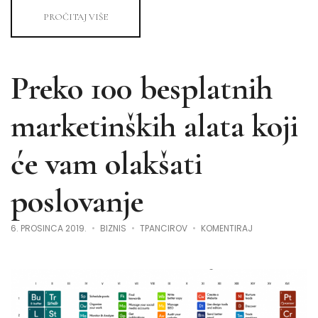
PROČITAJ VIŠE
Preko 100 besplatnih
marketinških alata koji
će vam olakšati
poslovanje
NA
6. PROSINCA 2019.
BIZNIS
TPANCIROV
KOMENTIRAJ
PREKO
100
BESPLATNIH
MARKETINŠKIH
ALATA
KOJI
ĆE
VAM
OLAKŠATI