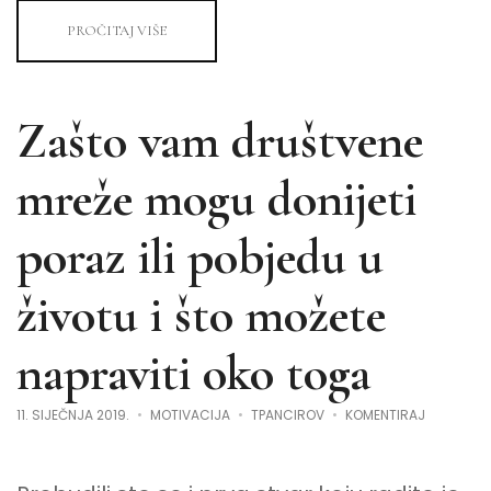
PROČITAJ VIŠE
Zašto vam društvene
mreže mogu donijeti
poraz ili pobjedu u
životu i što možete
napraviti oko toga
NA
11. SIJEČNJA 2019.
MOTIVACIJA
TPANCIROV
KOMENTIRAJ
ZAŠTO
VAM
DRUŠTVEN
MREŽE
MOGU