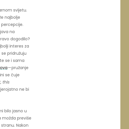
arnom svijetu.
e najbolje
 percepcije.
bjava na
pravo dogodilo?
olji interes za
 se pridružuju
 te se i sama
eova
— pružanje
ini se čuje
 this
vjerojatno ne bi
i bilo jasno u
da možda previše
u stranu. Nakon