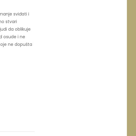
manje sviđati i
mo stvari
udi da oblikuje
d osude i ne
koje ne dopušta