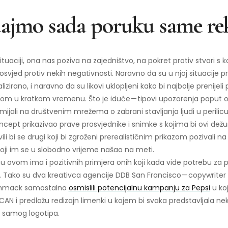
ajmo sada poruku same re
situaciji, ona nas poziva na zajedništvo, na pokret protiv stvari s
rosvjed protiv nekih negativnosti. Naravno da su u njoj situacije p
lizirano, i naravno da su likovi uklopljeni kako bi najbolje prenijeli 
dom u kratkom vremenu. Što je iduće — tipovi upozorenja poput o
ijali na društvenim mrežema o zabrani stavljanja ljudi u perilicu 
koncept prikazivao prave prosvjednike i snimke s kojima bi ovi dežu
avili bi se drugi koji bi zgroženi prerealističnim prikazom pozivali na
oji im se u slobodno vrijeme našao na meti.
 ovom ima i pozitivnih primjera onih koji kada vide potrebu z
ju. Tako su dva kreativca agencije DDB San Francisco — copywriter S
Hammack samostalno
osmislili potencijalnu kampanju za Pepsi
u koj
N i predlažu redizajn limenki u kojem bi svaka predstavljala ne
 samog logotipa.