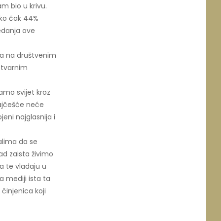
m bio u krivu.
ako čak 44%
ledanja ove
ma na društvenim
stvarnim
mo svijet kroz
 najčešće neće
jeni najglasnija i
alima da se
ad zaista živimo
a te vladaju u
 mediji ista ta
činjenica koji
.