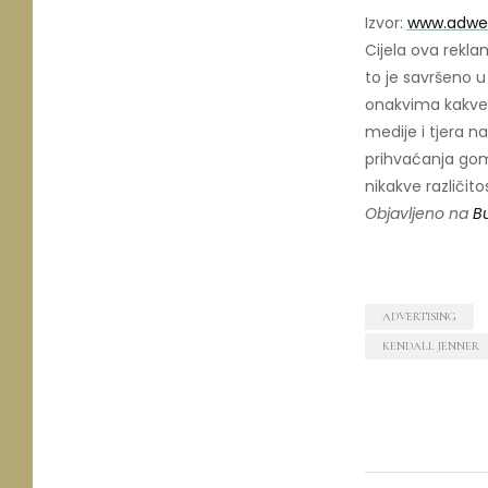
Izvor:
www.adwe
Cijela ova rekla
to je savršeno u
onakvima kakve o
medije i tjera n
prihvaćanja gom
nikakve različitos
Objavljeno na
B
ADVERTISING
KENDALL JENNER