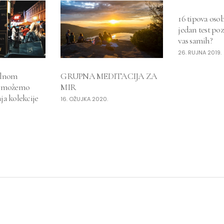
16 tipova osob
jedan test poz
vas samih?
26. RUJNA 2019.
talnom
GRUPNA MEDITACIJA ZA
e možemo
MIR
nja kolekcije
16. OŽUJKA 2020.