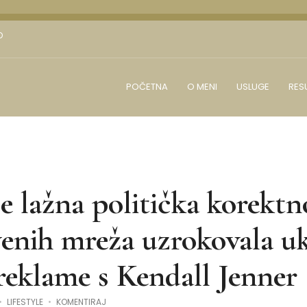
D
POČETNA
O MENI
USLUGE
RES
e lažna politička korektn
enih mreža uzrokovala u
reklame s Kendall Jenner
NA
LIFESTYLE
KOMENTIRAJ