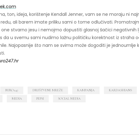
ek.com
ma, ton, ideja, korištenje Kendall Jenner, vam se ne moraju ni naj
 redu, ali barem imate priliku sami o tome odlučivati. Promatraj
ne stvarno jesu i nemojmo dopustiti glasnoj šačici negativnih lj
as da u svemu sami nudimo lažnu političku korektnost iz straha o
ile. Najopasnije što nam se svima može dogoditi je jednoumlje 
ti.
uro247.hr
BURO247
DRUŠTVENE MREŽE
KAMPANJA
KARDASHIANS
MEDIA
PEPSI
SOCIAL MEDIA