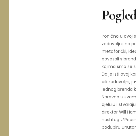
Pogled
Ironično u ovoj 
zadovoljni, na p
metaforički, idea
povezali s bren
kojima smo se sm
Da je isti ovaj 
bili zadovoljni, j
jednog brenda k
Naravno u svemu
djeluju i stvara
direktor Will 
hashtag #PepsiCA
podupiru unutar