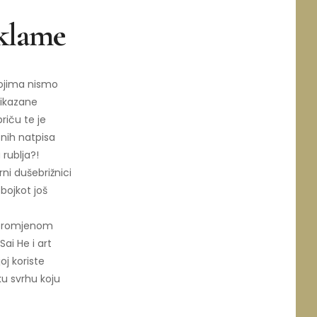
klame
 kojima nismo
rikazane
priču te je
nih natpisa
rublja?!
rni dušebrižnici
 bojkot još
a promjenom
ai He i art
oj koriste
ku svrhu koju