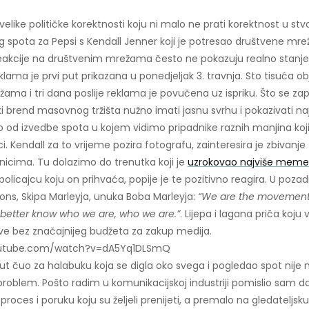
 velike političke korektnosti koju ni malo ne prati korektnost u stv
 spota za Pepsi s Kendall Jenner koji je potresao društvene mrež
eakcije na društvenim mrežama često ne pokazuju realno stanje
lama je prvi put prikazana u ponedjeljak 3. travnja. Sto tisuća o
ma i tri dana poslije reklama je povučena uz ispriku. Što se za
i brend masovnog tržišta nužno imati jasnu svrhu i pokazivati najb
 od izvedbe spota u kojem vidimo pripadnike raznih manjina koji
i. Kendall za to vrijeme pozira fotografu, zainteresira je zbivanje
dnicima. Tu dolazimo do trenutka koji je
uzrokovao najviše mem
policajcu koju on prihvaća, popije je te pozitivno reagira. U pozad
ons, Skipa Marleyja, unuka Boba Marleyja:
“We are the movement,
 better know who we are, who we are.”
. Lijepa i lagana priča koju 
 prve bez značajnijeg budžeta za zakup medija.
outube.com/watch?v=dA5Yq1DLSmQ
t čuo za halabuku koja se digla oko svega i pogledao spot nije m
roblem. Pošto radim u komunikacijskoj industriji pomislio sam 
proces i poruku koju su željeli prenijeti, a premalo na gledateljsk