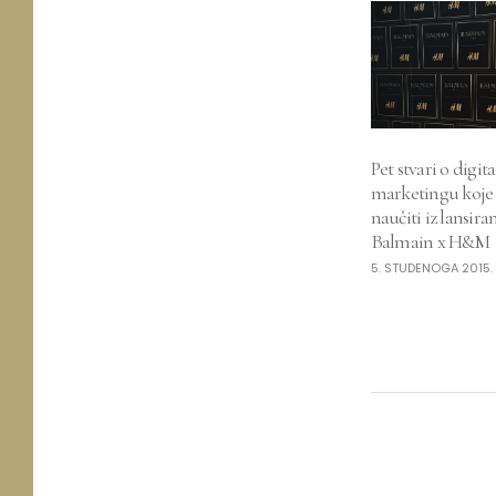
Pet stvari o digi
marketingu koj
naučiti iz lansira
Balmain x H&M
5. STUDENOGA 2015.