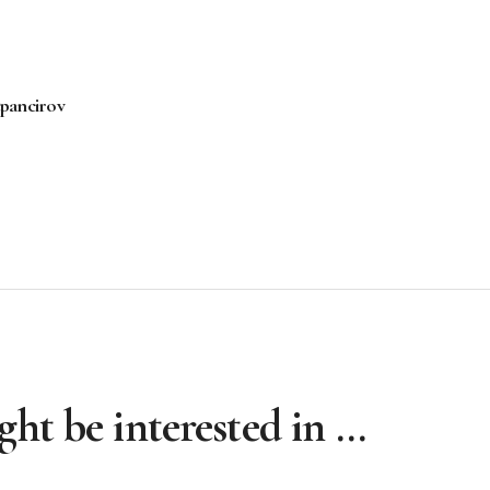
tpancirov
ht be interested in …