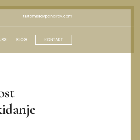
t@tomislavpancirov.com
URSI
BLOG
KONTAKT
ost
kidanje