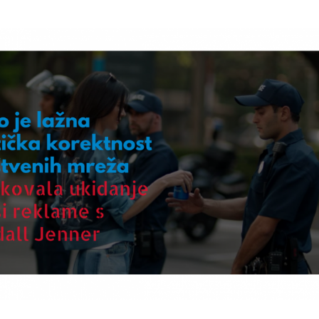
KAKO
JE
LAŽNA
POLITIČKA
KOREKTNOST
DRUŠTVENIH
MREŽA
UZROKOVALA
UKIDANJE
PEPSI
REKLAME
S
KENDALL
JENNER