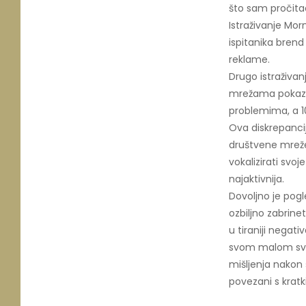
što sam pročitao
Istraživanje Mo
ispitanika brend
reklame.
Drugo istraživa
mrežama pokazuj
problemima, a 10%
Ova diskrepanci
društvene mreže 
vokalizirati svoj
najaktivnija.
Dovoljno je pog
ozbiljno zabrine
u tiraniji negat
svom malom svij
mišljenja nakon 
povezani s krat