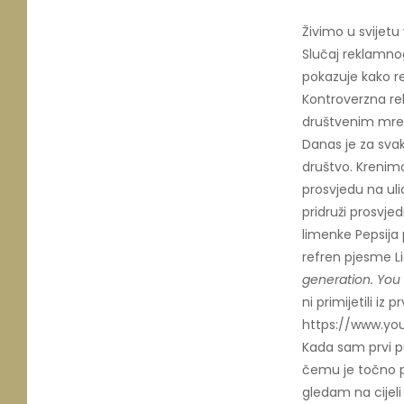
Živimo u svijetu
Slučaj reklamnog
pokazuje kako r
Kontroverzna rek
društvenim mreža
Danas je za svak
društvo. Krenimo
prosvjedu na ulic
pridruži prosvje
limenke Pepsija 
refren pjesme Li
generation. You
ni primijetili iz
https://www.y
Kada sam prvi pu
čemu je točno p
gledam na cijeli 