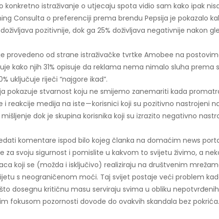
 konkretno istraživanje o utjecaju spota vidio sam kako ipak nisa
rning Consulta o preferenciji prema brendu Pepsija je pokazalo k
 doživljava pozitivnije, dok ga 25% doživljava negativnije nakon g
nje provedeno od strane istraživačke tvrtke Amobee na postovi
e kako njih 31% opisuje da reklama nema nimalo sluha prema 
 uključuje riječi “najgore ikad”.
ja pokazuje stvarnost koju ne smijemo zanemariti kada promatra
i reakcije medija na iste — korisnici koji su pozitivno nastrojeni
e mišljenje dok je skupina korisnika koji su izrazito negativno nastro
ledati komentare ispod bilo kojeg članka na domaćim news port
te za svoju sigurnost i pomislite u kakvom to svijetu živimo, a nek
ivaca koji se (možda i isključivo) realiziraju na društvenim mrežam
etu s neograničenom moći. Taj svijet postaje veći problem kada
što dosegnu kritičnu masu serviraju svima u obliku nepotvrđenih 
kim fokusom pozornosti dovode do ovakvih skandala bez pokrića