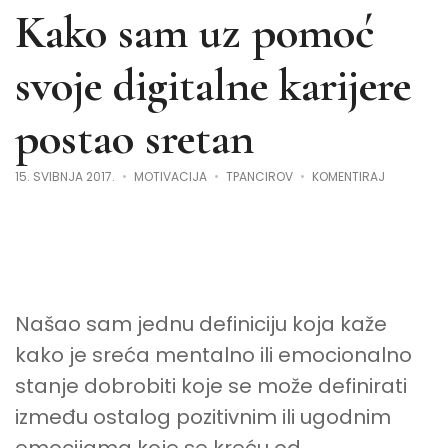
Kako sam uz pomoć
svoje digitalne karijere
postao sretan
NA
15. SVIBNJA 2017.
MOTIVACIJA
TPANCIROV
KOMENTIRAJ
PRVI
YOUTUBE
VIDEO:
KAKO
SAM
UZ
POMOĆ
SVOJE
DIGITALNE
KARIJERE
Našao sam jednu definiciju koja kaže
POSTAO
SRETAN
kako je sreća mentalno ili emocionalno
stanje dobrobiti koje se može definirati
između ostalog pozitivnim ili ugodnim