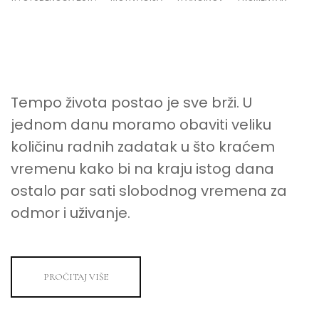
7
KORAK
DO
ORGANI
Tempo života postao je sve brži. U
jednom danu moramo obaviti veliku
količinu radnih zadatak u što kraćem
vremenu kako bi na kraju istog dana
ostalo par sati slobodnog vremena za
odmor i uživanje.
PROČITAJ VIŠE