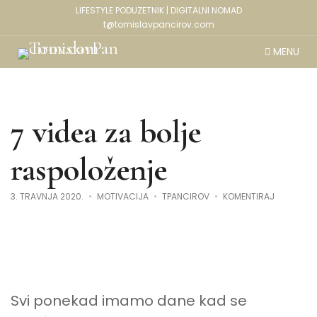
LIFESTYLE PODUZETNIK | DIGITALNI NOMAD
t@tomislavpancirov.com
MENU
7 videa za bolje
raspoloženje
NA
3. TRAVNJA 2020.
MOTIVACIJA
TPANCIROV
KOMENTIRAJ
7
VIDEA
ZA
BOLJE
RASPOLOŽ
Svi ponekad imamo dane kad se