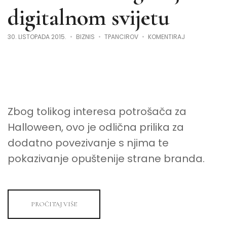
digitalnom svijetu
NA
30. LISTOPADA 2015.
BIZNIS
TPANCIROV
KOMENTIRAJ
STRAŠNE
SE
STVARI
ZA
HALLOWEEN
DOGAĐAJU
U
DIGITALNOM
SVIJETU
Zbog tolikog interesa potrošača za
Halloween, ovo je odlična prilika za
dodatno povezivanje s njima te
pokazivanje opuštenije strane branda.
PROČITAJ VIŠE