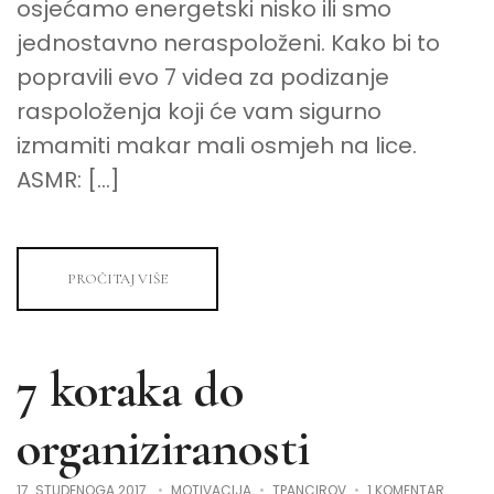
osjećamo energetski nisko ili smo
jednostavno neraspoloženi. Kako bi to
popravili evo 7 videa za podizanje
raspoloženja koji će vam sigurno
izmamiti makar mali osmjeh na lice.
ASMR: […]
PROČITAJ VIŠE
7 koraka do
organiziranosti
NA
17. STUDENOGA 2017.
MOTIVACIJA
TPANCIROV
1 KOMENTAR