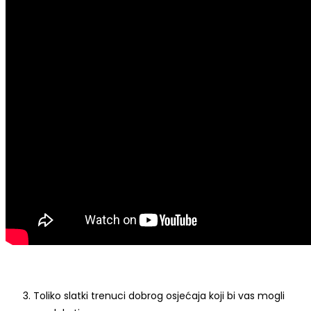
Toliko slatki trenuci dobrog osjećaja koji bi vas mogli