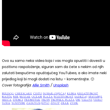
Ovo su samo neka videa koja i vas mogla opustiti i dovesti u
pozitivno raspoloženje, siguran sam da ćete s nekim od njih
zalutati bespućima opuštajućeg YouTubea, a ako imate neki
prijedlog koji bi mogli dodati na listu – komentirajte. 🙂
Cover fotografija:
Allie Smith
/
Unsplash
BULDOG
CHEESCAKE
ČISTO
DOBAR OSJEĆAJ
KLIMA
KREATIVNOST
MAŠTA
MIR
MOZAK
OCEAN
PLAŽA
POZITIVNOST
SADRŽAJ
SPAVANJE
SREĆA
ŠTENCI
TRENUTAK
TROPI
TROPSKA PLAŽA
UM
VALOVI
VIDEO
VODA
YOUTUBE
ZADOVOLJSTVO
ŽIVOT
ZRAK
ZVUK