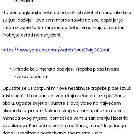
rasplakati
U videu pogledajte neke od najsretnijih životnih trenutaka koje
su ljudi doživjeli. Ovo sam morao staviti na svoj popis jer je
sreća iz videa toliko zarazna da ćete i vi na kraju biti sretni.
Probajte ostati neraznježeni.
https://www.youtube.com/watch?v=uSfMgCC2buI
Priroda koju morate doživjeti: Tropska plaža i nježni
zvukovi oceana
Opustite se uz potpuni mir ove netaknute tropske plaže i zvuk
kristalno čistih oceanskih voda koji nježno prelaze pješčanu
obalu. Ugasite svijetlo i pustite si ovaj video na najvećem
ekranu kojeg imate. Nakon nekog vremena, obuzeti će vas
mirnoća ovog mjesta, pomoći će vam u sanjarenju i izoštriti
vizualizaciju. Pomoći će vam u maštanju, a možda jednoga
dana i u realizaciji posjećivanja tog mjesta uživo.