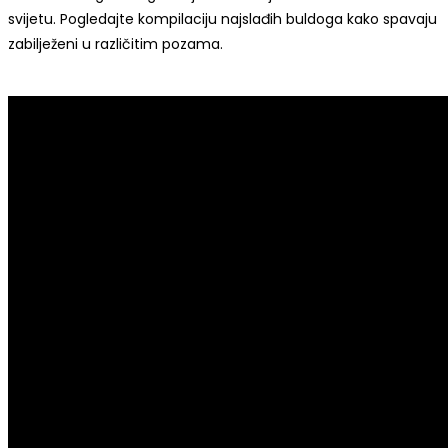
svijetu. Pogledajte kompilaciju najslađih buldoga kako spavaju
zabilježeni u različitim pozama.