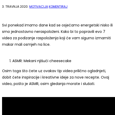
NA
3. TRAVNJA 2020.
MOTIVACIJA
KOMENTIRAJ
7
VIDEA
ZA
BOLJE
RASPOLOŽENJE
Svi ponekad imamo dane kad se osjećamo energetski nisko ili
smo jednostavno neraspoloženi. Kako bi to popravili evo 7
videa za podizanje raspoloženja koji će vam sigurno izmamiti
makar mali osmjeh na lice.
ASMR: Mekani njišući cheesecake
Osim toga što ćete uz ovakav tip videa prilično ogladnjeti,
dobit ćete inspiracije i kreativne ideje za nove recepte. Ovaj
video, pošto je ASMR, osim gledanja morate i slušati.