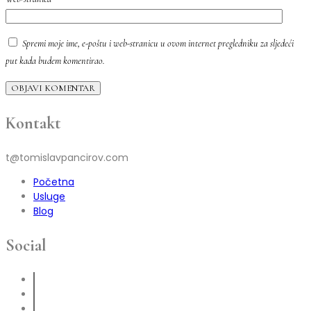
Spremi moje ime, e-poštu i web-stranicu u ovom internet pregledniku za sljedeći
put kada budem komentirao.
OBJAVI KOMENTAR
Kontakt
t@tomislavpancirov.com
Početna
Usluge
Blog
Social