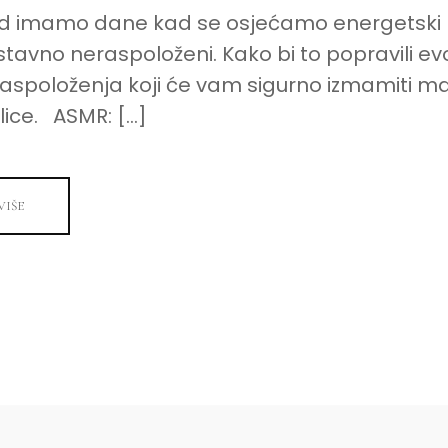
d imamo dane kad se osjećamo energetski ni
avno neraspoloženi. Kako bi to popravili evo
raspoloženja koji će vam sigurno izmamiti m
lice. ASMR: […]
VIŠE