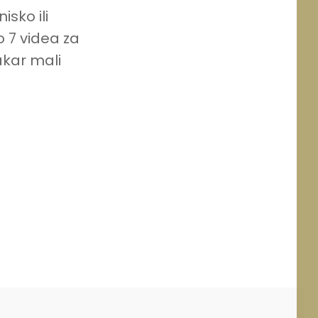
sko ili
 7 videa za
akar mali