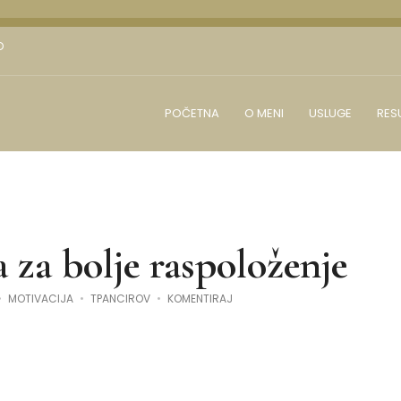
D
POČETNA
O MENI
USLUGE
RES
a za bolje raspoloženje
NA
MOTIVACIJA
TPANCIROV
KOMENTIRAJ
7
VIDEA
ZA
BOLJE
RASPOLOŽENJE