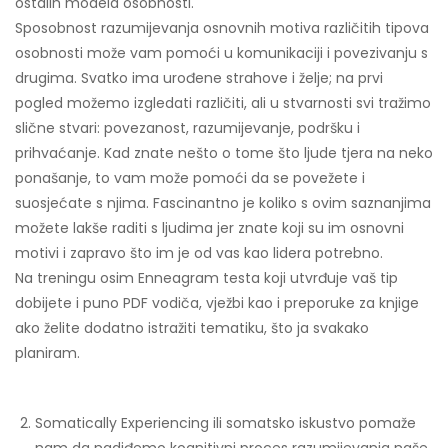
ostalih modela osobnosti.
Sposobnost razumijevanja osnovnih motiva različitih tipova
osobnosti može vam pomoći u komunikaciji i povezivanju s
drugima. Svatko ima urođene strahove i želje; na prvi
pogled možemo izgledati različiti, ali u stvarnosti svi tražimo
slične stvari: povezanost, razumijevanje, podršku i
prihvaćanje. Kad znate nešto o tome što ljude tjera na neko
ponašanje, to vam može pomoći da se povežete i
suosjećate s njima. Fascinantno je koliko s ovim saznanjima
možete lakše raditi s ljudima jer znate koji su im osnovni
motivi i zapravo što im je od vas kao lidera potrebno.
Na treningu osim Enneagram testa koji utvrđuje vaš tip
dobijete i puno PDF vodiča, vježbi kao i preporuke za knjige
ako želite dodatno istražiti tematiku, što ja svakako
planiram.
Somatically Experiencing ili somatsko iskustvo pomaže