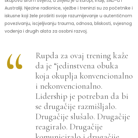
skupova širom svijeta, a živjela je u Europi, Indiji, SAD-u i
Australiji. Njezine radionice, vježbe i treninzi su za početnike i
iskusne koji žele proširiti svoje razumijevanje u autentičnom
povezivanju, iscjeljivanju trauma, odnosa, bliskosti, svjesnog
vođenja i drugih alata za osobni razvoj.
Rupda za ovaj trening kaže
da je “jedinstvena obuka
koja okuplja konvencionalno
i nekonvencionalno.
Lidership je potreban da bi
se drugačije razmišljalo.
Drugačije slušalo. Drugačije
reagiralo. Drugačije
komuniciralo i drugačije