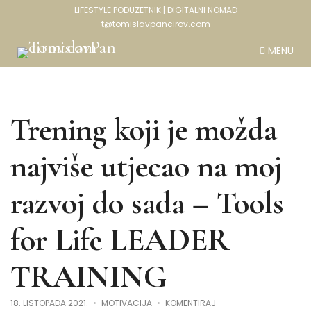
LIFESTYLE PODUZETNIK | DIGITALNI NOMAD
t@tomislavpancirov.com
MENU
Trening koji je možda
najviše utjecao na moj
razvoj do sada – Tools
for Life LEADER
TRAINING
NA
18. LISTOPADA 2021.
MOTIVACIJA
KOMENTIRAJ