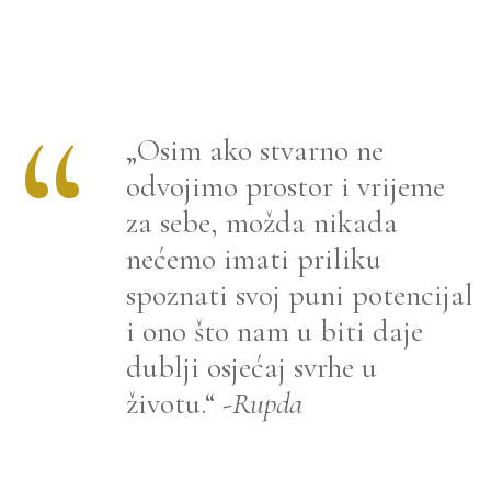
TRENING
KOJI
JE
MOŽDA
NAJVIŠE
UTJECAO
NA
MOJ
RAZVOJ
DO
„Osim ako stvarno ne
SADA
–
odvojimo prostor i vrijeme
TOOLS
FOR
za sebe, možda nikada
LIFE
LEADER
TRAINING
nećemo imati priliku
spoznati svoj puni potencijal
i ono što nam u biti daje
dublji osjećaj svrhe u
životu.“
-Rupda