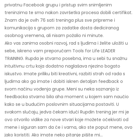
privatnu Facebook grupu i pristup svim snimljenim
treninzima te smo nakon završetka procesa dobili certifikat.
Znam da je ovih 76 sati treninga plus sve pripreme i
komunikacija s grupom za zadatke dosta dediciranog
osobnog vremena, ali nisam požalio ni minute.
Ako vas zanima osobni razvoj, rad s ljudima i želite uložiti u
sebe, iskreno vam preporučam Tools for Life LEADER
TRAINING. Rupda je stvarno posebna, ima u sebi tu snažnu
intuitivnu crtu koja dodatno naglašava njezino bogato
iskustvo. Imate priliku biti kreativni, razbiti strah od rada s
ljudima ako ga imate i dobiti iskren detaljan feedback o
svom načinu vođenja grupe. Meni su neka saznanja iz
feedbacka stvarno bila aha moment u kojem sam naučio
kako se u budućim poslovnim situacijama postaviti. U
svakom slučaju, jedva čekam idući Rupdin trening jer mi je
ovo otvorilo vidike za nove stvari koje možete očekivati od
mene i siguran sam da će i vama, ako ste poput mene, ovo
jako koristiti. Ako imate neko pitanje pišite mi…