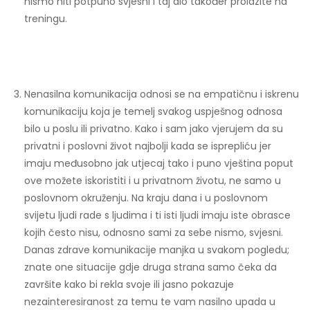
nismo niti potpuno svjesni i taj dio također prolazite na
treningu.
Nenasilna komunikacija odnosi se na empatičnu i iskrenu
komunikaciju koja je temelj svakog uspješnog odnosa
bilo u poslu ili privatno. Kako i sam jako vjerujem da su
privatni i poslovni život najbolji kada se isprepliću jer
imaju međusobno jak utjecaj tako i puno vještina poput
ove možete iskoristiti i u privatnom životu, ne samo u
poslovnom okruženju. Na kraju dana i u poslovnom
svijetu ljudi rade s ljudima i ti isti ljudi imaju iste obrasce
kojih često nisu, odnosno sami za sebe nismo, svjesni.
Danas zdrave komunikacije manjka u svakom pogledu;
znate one situacije gdje druga strana samo čeka da
završite kako bi rekla svoje ili jasno pokazuje
nezainteresiranost za temu te vam nasilno upada u