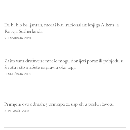
Da bi bio briljantan, moraš biti iracionalan: knjiga Alkemija
Roryja Sutherlanda
20. SVIBNJA 2020.
Zašto vam društvene mreže mogu donijeti poraz ili pobjedu u
životu i što možete napraviti oko toga
11. SIJEČNJA 2019.
Primjeni ovo odmah: 5 principa za uspjeh u poslu i životu
8. VELJAČE 2018.