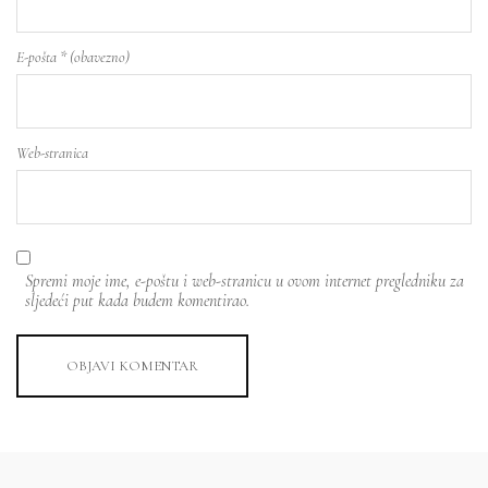
E-pošta
* (obavezno)
Web-stranica
Spremi moje ime, e-poštu i web-stranicu u ovom internet pregledniku za
sljedeći put kada budem komentirao.
OBJAVI KOMENTAR