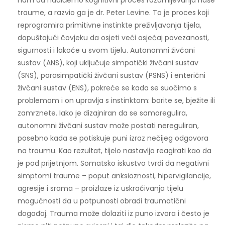
nam da nadiđemo kognitivni proces razumijevanja naše
traume, a razvio ga je dr. Peter Levine. To je proces koji
reprogramira primitivne instinkte preživljavanja tijela,
dopuštajući čovjeku da osjeti veći osjećaj povezanosti,
sigurnosti i lakoće u svom tijelu. Autonomni živčani
sustav (ANS), koji uključuje simpatički živčani sustav
(SNS), parasimpatički živčani sustav (PSNS) i enterični
živčani sustav (ENS), pokreće se kada se suočimo s
problemom i on upravlja s instinktom: borite se, bježite ili
zamrznete. Iako je dizajniran da se samoregulira,
autonomni živčani sustav može postati nereguliran,
posebno kada se potiskuje puni izraz nečijeg odgovora
na traumu. Kao rezultat, tijelo nastavlja reagirati kao da
je pod prijetnjom. Somatsko iskustvo tvrdi da negativni
simptomi traume – poput anksioznosti, hipervigilancije,
agresije i srama – proizlaze iz uskraćivanja tijelu
mogućnosti da u potpunosti obradi traumatični
događaj. Trauma može dolaziti iz puno izvora i često je