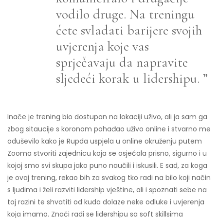
vodilo druge. Na treningu
ćete svladati barijere svojih
uvjerenja koje vas
sprječavaju da napravite
sljedeći korak u lidershipu. ”
Inače je trening bio dostupan na lokaciji uživo, ali ja sam ga
zbog sitaucije s koronom pohađao uživo online i stvarno me
oduševilo kako je Rupda uspjela u online okruženju putem
Zooma stvoriti zajednicu koja se osjećala prisno, sigurno i u
kojoj smo svi skupa jako puno naučili i iskusili. E sad, za koga
je ovaj trening, rekao bih za svakog tko radi na bilo koji način
s ljudima i želi razviti lidership vještine, ali i spoznati sebe na
toj razini te shvatiti od kuda dolaze neke odluke i uvjerenja
koja imamo. Znači radi se lidershipu sa soft skillsima