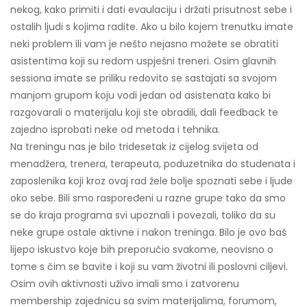
nekog, kako primiti i dati evaulaciju i držati prisutnost sebe i
ostalih ljudi s kojima radite. Ako u bilo kojem trenutku imate
neki problem ili vam je nešto nejasno možete se obratiti
asistentima koji su redom uspješni treneri. Osim glavnih
sessiona imate se priliku redovito se sastajati sa svojom
manjom grupom koju vodi jedan od asistenata kako bi
razgovarali o materijalu koji ste obradili, dali feedback te
zajedno isprobati neke od metoda i tehnika.
Na treningu nas je bilo tridesetak iz cijelog svijeta od
menadžera, trenera, terapeuta, poduzetnika do studenata i
zaposlenika koji kroz ovaj rad žele bolje spoznati sebe i ljude
oko sebe. Bili smo raspoređeni u razne grupe tako da smo
se do kraja programa svi upoznali i povezali, toliko da su
neke grupe ostale aktivne i nakon treninga. Bilo je ovo baš
lijepo iskustvo koje bih preporučio svakome, neovisno o
tome s čim se bavite i koji su vam životni ili poslovni ciljevi.
Osim ovih aktivnosti uživo imali smo i zatvorenu
membership zajednicu sa svim materijalima, forumom,