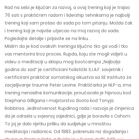
Rad na sebi je ključan za razvoj, a ovaj trening koji je trajao
76 sati s praktičnim radom i lidership tehnikama je najbolji
trening koji sam prošao do sada po tom pitanju. Možda čak
i trening koji je najviše utjecao na moj razvoj do sada.
Pogledajte detalje i prijavite se na linku .
Mislim da je kod ovakvih treninga ključno tko ga vodi i tko
vas mentorira kroz proces. Rupda, koju ste mogli vidjeti u
videu o meditaciji u sklopu mog bootcampa „Najbolja
godina do sad“ je certificirani holistički S.I.A.F. savjetnik i
certificirani praktičar somatskog iskustva sa SE Instituta za
zacjeljivanje traume Peter Levine. Praktičarka je NLP-a, ima
trening nenasilne komunikacije; proučavala je hipnozu kod
Stephana Gilligana i majstorstvo života kod Tonyja
Robbinsa. Jedinstvenost Rupdinog rada i razvoja je činjenica
da je odrasla u svjesnoj zajednici, gdje je boravila s Oshom.
To joj je dalo rijetku priliku da sudjeluje u mnoštvu
meditacija i radionica. Od 1983. pokrenula niz događanja i