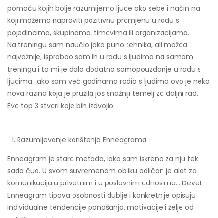
pomoću kojih bolje razumijemo ljude oko sebe i način na
koji možemo napraviti pozitivnu promjenu u radu s
pojedincima, skupinama, timovima ili organizacijama.
Na treningu sam naučio jako puno tehnika, ali možda
najvažnije, isprobao sam ih u radu s ljudima na samom
treningu i to mi je dalo dodatno samopouzdanje u radu s
ljudima. Iako sam već godinama radio s ljudima ovo je neka
nova razina koja je pružila još snažniji temelj za daljni rad.
Evo top 3 stvari koje bih izdvojio:
Razumijevanje korištenja Enneagrama
Enneagram je stara metoda, iako sam iskreno za nju tek
sada čuo. U svom suvremenom obliku odličan je alat za
komunikaciju u privatnim i u poslovnim odnosima… Devet
Enneagram tipova osobnosti dublje i konkretnije opisuju
individualne tendencije ponašanja, motivacije i želje od