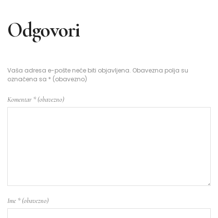
Odgovori
Vaša adresa e-pošte neće biti objavljena.
Obavezna polja su
označena sa
* (obavezno)
Komentar
* (obavezno)
Ime
* (obavezno)