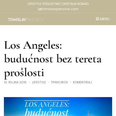
LIFESTYLE PODUZETNIK | DIGITALNI NOMAD
t@tomislavpancirov.com
MENU
Los Angeles:
budućnost bez tereta
prošlosti
NA
10. RUJNA 2016.
LIFESTYLE
TPANCIROV
KOMENTIRAJ
LOS
ANGELES:
BUDUĆNOST
BEZ
TERETA
PROŠLOSTI