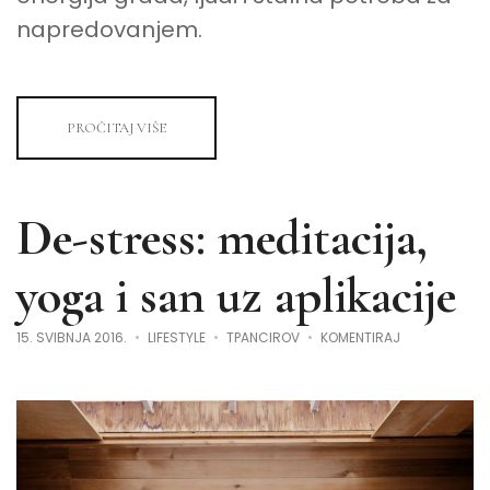
napredovanjem.
PROČITAJ VIŠE
De-stress: meditacija,
yoga i san uz aplikacije
NA
15. SVIBNJA 2016.
LIFESTYLE
TPANCIROV
KOMENTIRAJ
DE-
STRESS:
MEDITACIJA,
YOGA
I
SAN
UZ
APLIKACIJE