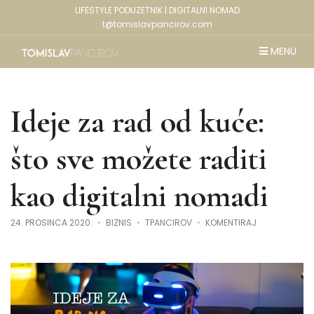
LIFESTYLE PODUZETNIK | DIGITALNI NOMAD
t@tomislavpancirov.com
MENU
Ideje za rad od kuće:
što sve možete raditi
kao digitalni nomadi
NA
24. PROSINCA 2020.
BIZNIS
TPANCIROV
KOMENTIRAJ
IDEJE
ZA
RAD
OD
KUĆE:
ŠTO
SVE
MOŽETE
RADITI