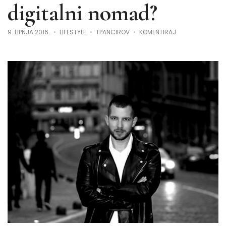
digitalni nomad?
NA
9. LIPNJA 2016.
LIFESTYLE
TPANCIROV
KOMENTIRAJ
MOJA
PRIČA:
ZAŠTO
SAM
ODLUČIO
POSTATI
DIGITALNI
NOMAD?