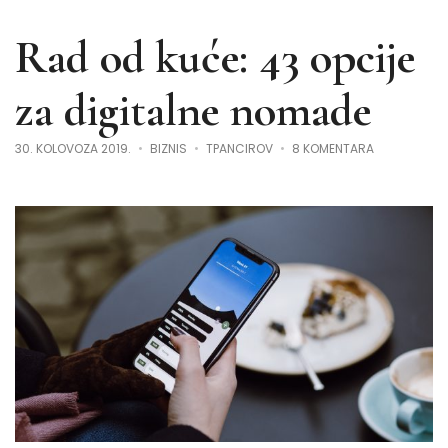
Rad od kuće: 43 opcije
za digitalne nomade
ZA
30. KOLOVOZA 2019.
BIZNIS
TPANCIROV
8 KOMENTARA
RAD
OD
KUĆE:
43
OPCIJE
ZA
DIGITALNE
NOMADE