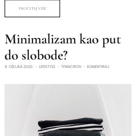
PROČITAJ VIŠE
Minimalizam kao put
do slobode?
NA
9. OŽUJKA 2020.
LIFESTYLE
TPANCIROV
KOMENTIRAJ
MINIMALIZAM
KAO
PUT
DO
SLOBODE?