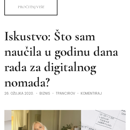
PROČITAJ VIŠE
Iskustvo: Što sam
naučila u godinu dana
rada za digitalnog
nomada?
NA
26. OŽUJKA 2020.
BIZNIS
TPANCIROV
KOMENTIRAJ
ISKUSTVO:
ŠTO
SAM
NAUČILA
U
GODINU
DANA
RADA
ZA