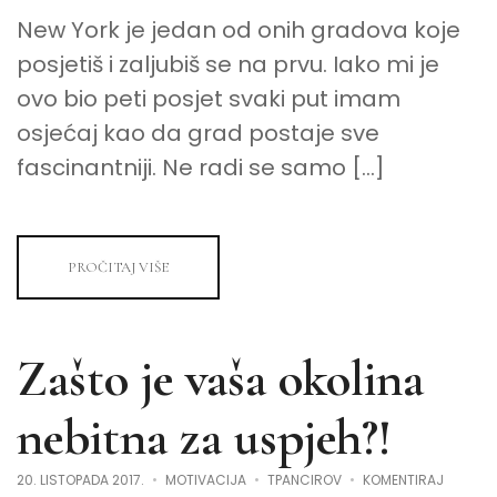
NA
New York je jedan od onih gradova koje
SVAKI
POGLED
posjetiš i zaljubiš se na prvu. Iako mi je
ovo bio peti posjet svaki put imam
osjećaj kao da grad postaje sve
fascinantniji. Ne radi se samo […]
PROČITAJ VIŠE
Zašto je vaša okolina
nebitna za uspjeh?!
NA
20. LISTOPADA 2017.
MOTIVACIJA
TPANCIROV
KOMENTIRAJ
ZAŠTO