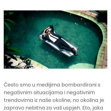
JE
VAŠA
OKOLINA
NEBITNA
ZA
USPJEH?
Često smo u medijima bombardirani s
negativnim situacijama i negativnim
trendovima iz naše okoline, no okolina je
zapravo nebitna za vaš uspjeh. Eto, jaka