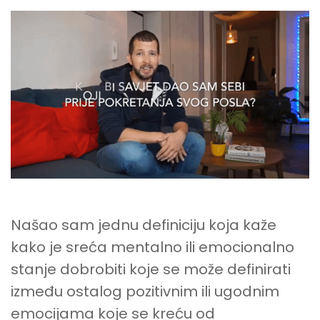
KAKO
SAM
UZ
POMOĆ
SVOJE
DIGITALNE
KARIJERE
POSTAO
SRETAN
Našao sam jednu definiciju koja kaže
kako je sreća mentalno ili emocionalno
stanje dobrobiti koje se može definirati
između ostalog pozitivnim ili ugodnim
emocijama koje se kreću od