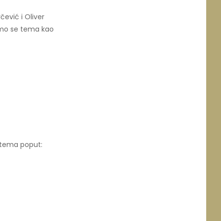
čević i Oliver
 smo se tema kao
h tema poput: