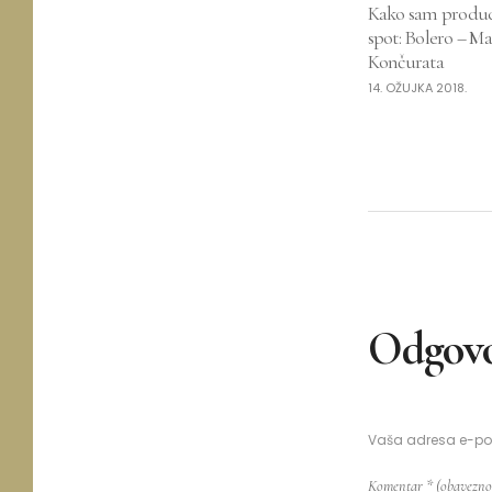
Kako sam produc
spot: Bolero – M
Končurata
14. OŽUJKA 2018.
Odgovo
Vaša adresa e-pošt
Komentar
* (obavezno