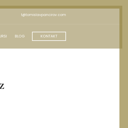
t@tomislavpancirov.com
URSI
BLOG
KONTAKT
z