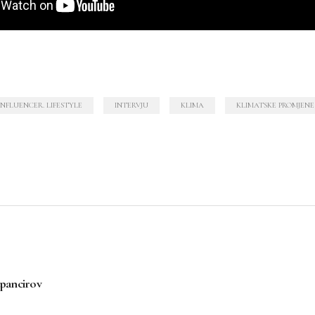
INFLUENCER. LIFESTYLE
INTERVJU
KLIMA
KLIMATSKE PROMJENE
tpancirov