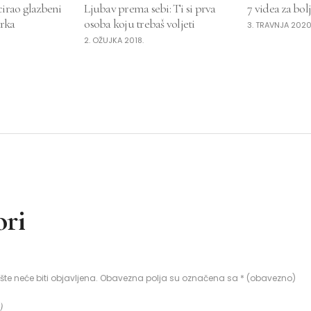
irao glazbeni
Ljubav prema sebi: Ti si prva
7 videa za bol
arka
osoba koju trebaš voljeti
3. TRAVNJA 2020
2. OŽUJKA 2018.
ri
e neće biti objavljena.
Obavezna polja su označena sa
* (obavezno)
)