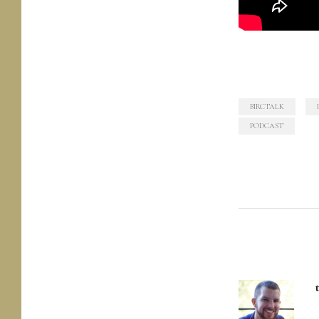
BIRCTALK
PODCAST