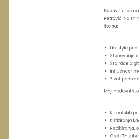
Nedavno sam i
Petrović. Na sni
što su:
Lifestyle pod
Stanovanje d
Što rade digi
Influencer ma
Život poduzet
Moji nedavni sto
Klimatskih p
Kritiziranja 
Recikliranja, 
Greti Thunbe