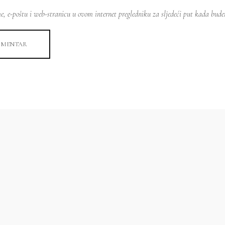
e, e-poštu i web-stranicu u ovom internet pregledniku za sljedeći put kada bud
OMENTAR