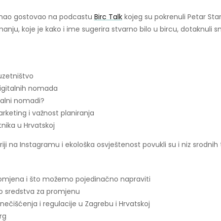
IDEJE
UZ
mao gostovao na podcastu
Birc Talk
kojeg su pokrenuli Petar Star
OPUŠTEN
RAZGOVOR
manju, koje je kako i ime sugerira stvarno bilo u bircu, dotaknuli
uzetništvo
igitalnih nomada
talni nomadi?
rketing i važnost planiranja
nika u Hrvatskoj
riji na Instagramu i ekološka osvještenost povukli su i niz srodni
romjena i što možemo pojedinačno napraviti
kao sredstva za promjenu
onečišćenja i regulacije u Zagrebu i Hrvatskoj
rg