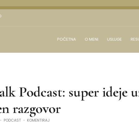
D
POČETNA
O MENI
USLUGE
RES
alk Podcast: super ideje u
en razgovor
NA
PODCAST
KOMENTIRAJ
BIRC
TALK
PODCAST:
SUPER