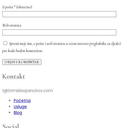
E-pošta
* (obavezno)
Web-stranica
Spremi moje ime, e-poštu i web-stranicu u ovom internet pregledniku za sljedeći
put kada budem komentirao.
OBJAVI KOMENTAR
Kontakt
t@tomislavpancirov.com
Početna
Usluge
Blog
Social