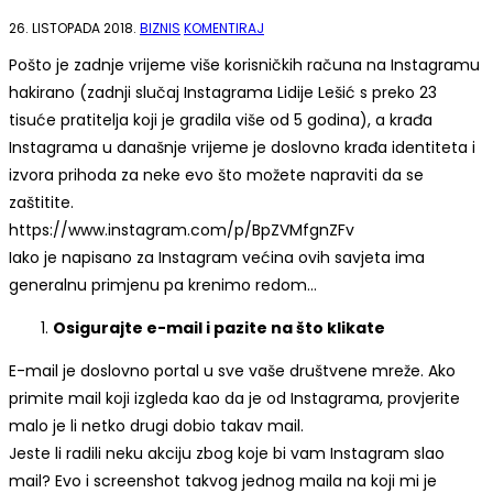
NA
26. LISTOPADA 2018.
BIZNIS
KOMENTIRAJ
KAKO
ZAŠTITITI
Pošto je zadnje vrijeme više korisničkih računa na Instagramu
INSTAGRAM
OD
hakirano (zadnji slučaj Instagrama Lidije Lešić s preko 23
HAKIRANJA?
tisuće pratitelja koji je gradila više od 5 godina), a krađa
Instagrama u današnje vrijeme je doslovno krađa identiteta i
izvora prihoda za neke evo što možete napraviti da se
zaštitite.
https://www.instagram.com/p/BpZVMfgnZFv
Iako je napisano za Instagram većina ovih savjeta ima
generalnu primjenu pa krenimo redom…
Osigurajte e-mail i pazite na što klikate
E-mail je doslovno portal u sve vaše društvene mreže. Ako
primite mail koji izgleda kao da je od Instagrama, provjerite
malo je li netko drugi dobio takav mail.
Jeste li radili neku akciju zbog koje bi vam Instagram slao
mail? Evo i screenshot takvog jednog maila na koji mi je