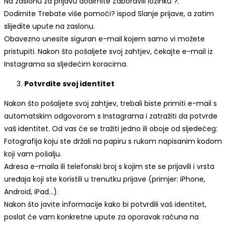
Na zaslonu za prijavu dodirnite Zaboravili lozinku ?.
Dodirnite Trebate više pomoći? ispod Slanje prijave, a zatim
slijedite upute na zaslonu.
Obavezno unesite siguran e-mail kojem samo vi možete
pristupiti. Nakon što pošaljete svoj zahtjev, čekajte e-mail iz
Instagrama sa sljedećim koracima.
Potvrdite svoj identitet
Nakon što pošaljete svoj zahtjev, trebali biste primiti e-mail s
automatskim odgovorom s Instagrama i zatražiti da potvrde
vaš identitet. Od vas će se tražiti jedno ili oboje od sljedećeg:
Fotografija koju ste držali na papiru s rukom napisanim kodom
koji vam pošalju.
Adresa e-maila ili telefonski broj s kojim ste se prijavili i vrsta
uređaja koji ste koristili u trenutku prijave (primjer: iPhone,
Android, iPad…).
Nakon što javite informacije kako bi potvrdili vaš identitet,
poslat će vam konkretne upute za oporavak računa na