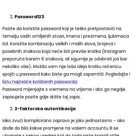
Password123
Pazite da koristite password koji je teško pretpostaviti na
temelju vaših omiljenih stvari, imena i prezimena, ljubimaca
itd. Koristite kombinaciju velikih i malih slova, brojeva i
posebnih znakova koja neće biti previše kratka (Instagram
preporuča barem 6 znakova, ali sigurnije je odabrati još bar
nekoliko više). Možda vam nije loša ideja kratku rečenicu
spojiti u password kako biste ga mogli zapamtiti. Pogledajte i
listu najčešće korištenih passworda
.
Password mijenjajte s vremena na vrijeme i ako ga negdje
zapisujete pazite gdje držite taj zapis.
2-faktorska autentikacija
Iako zvuči komplicirano zapravo je jako jednostavno – ako
dođe do bilo kakve promjene na vašem accountu ili se
ulogirate s nekog uređaja koji do tada niste koristili stiže