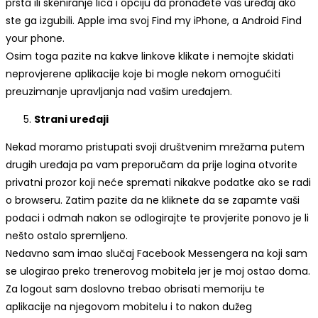
prsta ili skeniranje lica i opciju da pronađete vaš uređaj ako
ste ga izgubili. Apple ima svoj Find my iPhone, a Android Find
your phone.
Osim toga pazite na kakve linkove klikate i nemojte skidati
neprovjerene aplikacije koje bi mogle nekom omogućiti
preuzimanje upravljanja nad vašim uređajem.
Strani uređaji
Nekad moramo pristupati svoji društvenim mrežama putem
drugih uređaja pa vam preporučam da prije logina otvorite
privatni prozor koji neće spremati nikakve podatke ako se radi
o browseru. Zatim pazite da ne kliknete da se zapamte vaši
podaci i odmah nakon se odlogirajte te provjerite ponovo je li
nešto ostalo spremljeno.
Nedavno sam imao slučaj Facebook Messengera na koji sam
se ulogirao preko trenerovog mobitela jer je moj ostao doma.
Za logout sam doslovno trebao obrisati memoriju te
aplikacije na njegovom mobitelu i to nakon dužeg