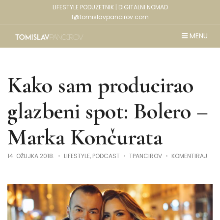
LIFESTYLE PODUZETNIK | DIGITALNI NOMAD
t@tomislavpancirov.com
MENU
Kako sam producirao
glazbeni spot: Bolero –
Marka Končurata
NA
14. OŽUJKA 2018.
LIFESTYLE
,
PODCAST
TPANCIROV
KOMENTIRAJ
KAK
SAM
PRO
GLA
SPOT
BOL
–
MAR
KON