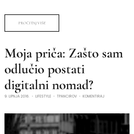
PROČITAJ VIŠE
Moja priča: Zašto sam
odlučio postati
digitalni nomad?
NA
9. LIPNJA 2016.
LIFESTYLE
TPANCIROV
KOMENTIRAJ
MOJA
PRIČA:
ZAŠTO
SAM
ODLUČIO
POSTATI
DIGITALNI
NOMAD?