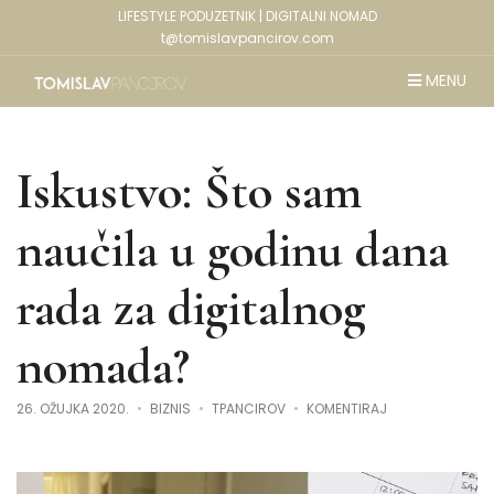
LIFESTYLE PODUZETNIK | DIGITALNI NOMAD
t@tomislavpancirov.com
MENU
Iskustvo: Što sam
naučila u godinu dana
rada za digitalnog
nomada?
NA
26. OŽUJKA 2020.
BIZNIS
TPANCIROV
KOMENTIRAJ
ISKUSTVO:
ŠTO
SAM
NAUČILA
U