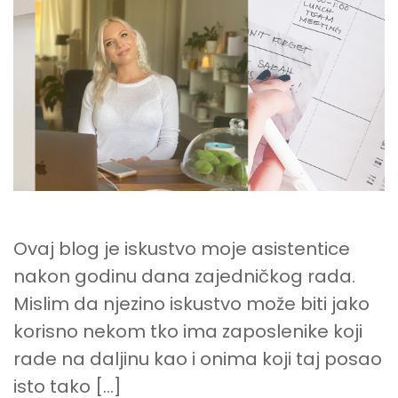
GODINU
DANA
RADA
ZA
DIGITALNOG
NOMADA?
Ovaj blog je iskustvo moje asistentice
nakon godinu dana zajedničkog rada.
Mislim da njezino iskustvo može biti jako
korisno nekom tko ima zaposlenike koji
rade na daljinu kao i onima koji taj posao
isto tako […]