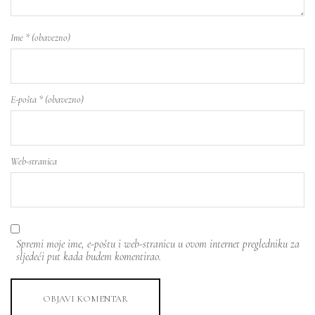
Ime
* (obavezno)
E-pošta
* (obavezno)
Web-stranica
Spremi moje ime, e-poštu i web-stranicu u ovom internet pregledniku za
sljedeći put kada budem komentirao.
OBJAVI KOMENTAR