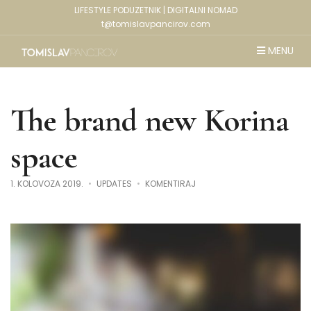
LIFESTYLE PODUZETNIK | DIGITALNI NOMAD
t@tomislavpancirov.com
MENU
The brand new Korina
space
NA
1. KOLOVOZA 2019.
UPDATES
KOMENTIRAJ
THE
BRAND
NEW
KORINA
SPACE