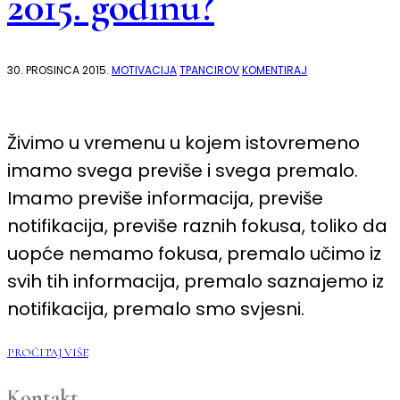
2015. godinu?
NA
30. PROSINCA 2015.
MOTIVACIJA
TPANCIROV
KOMENTIRAJ
JESTE
LI
VIZUALIZIRALI
I
ISPUNILI
Živimo u vremenu u kojem istovremeno
SVOJE
CILJEVE
imamo svega previše i svega premalo.
ZA
2015.
Imamo previše informacija, previše
GODINU?
notifikacija, previše raznih fokusa, toliko da
uopće nemamo fokusa, premalo učimo iz
svih tih informacija, premalo saznajemo iz
notifikacija, premalo smo svjesni.
PROČITAJ VIŠE
Kontakt