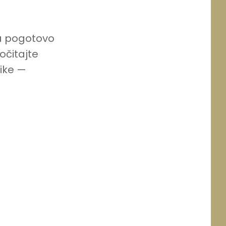
 a pogotovo
očitajte
ike —