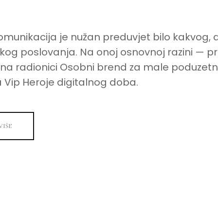
PODUZETNIKE
—
VIP
HEROJI
DIGITALNOG
omunikacija je nužan preduvjet bilo kakvog,
DOBA
og poslovanja. Na onoj osnovnoj razini — pr
o na radionici Osobni brend za male poduzetn
 Vip Heroje digitalnog doba.
VIŠE