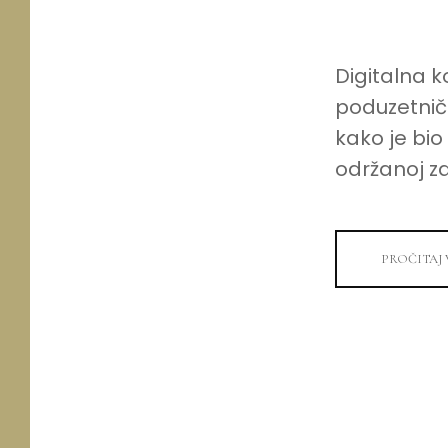
Digitalna k
poduzetničk
kako je bi
održanoj za
PROČITAJ 