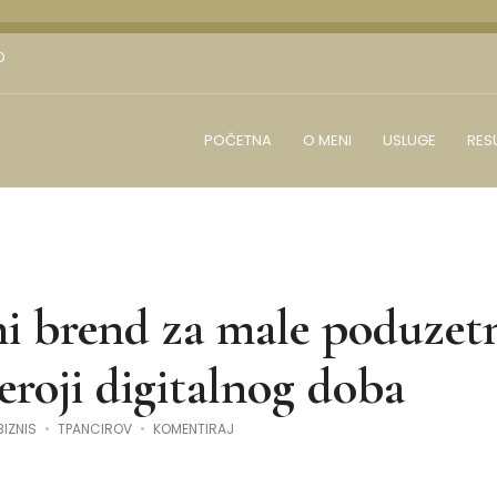
D
POČETNA
O MENI
USLUGE
RES
i brend za male poduzet
roji digitalnog doba
NA
BIZNIS
TPANCIROV
KOMENTIRAJ
OSOBNI
BREND
ZA
MALE