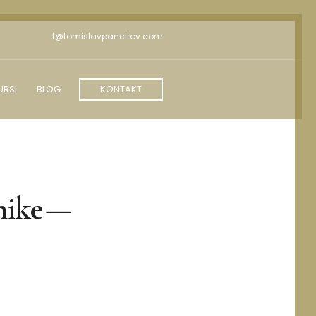
t@tomislavpancirov.com
URSI
BLOG
KONTAKT
nike —