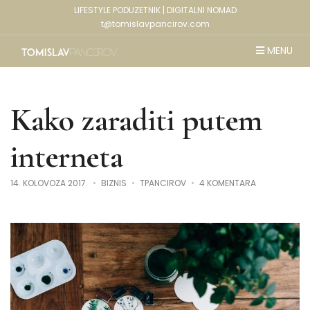
LIFESTYLE PODUZETNIK | DIGITALNI NOMAD
t@tomislavpancirov.com
MENU
Kako zaraditi putem
interneta
ZA
14. KOLOVOZA 2017.
BIZNIS
TPANCIROV
4 KOMENTARA
KAKO
ZARADITI
PUTEM
INTERNETA