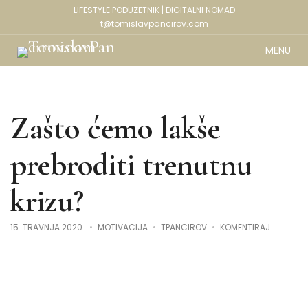
LIFESTYLE PODUZETNIK | DIGITALNI NOMAD
t@tomislavpancirov.com
MENU
Zašto ćemo lakše
prebroditi trenutnu
krizu?
NA
15. TRAVNJA 2020.
MOTIVACIJA
TPANCIROV
KOMENTIRAJ
ZAŠTO
ĆEMO
LAKŠE
PREBRODI
TRENUTN
KRIZU?