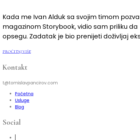
KAMPANJA:
VODIČ
NA
Kada me Ivan Alduk sa svojim timom pozvao 
PRIMJERU
DIZAJNERSKOG
magazinom Storybook, vidio sam priliku da n
BRENDA
ALDUK
opsegu. Zadatak je bio prenijeti doživljaj eks
PROČITAJ VIŠE
Kontakt
t@tomislavpancirov.com
Početna
Usluge
Blog
Social