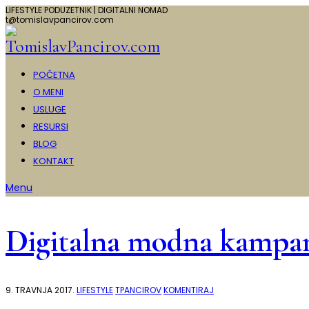
LIFESTYLE PODUZETNIK | DIGITALNI NOMAD
t@tomislavpancirov.com
POČETNA
O MENI
USLUGE
RESURSI
BLOG
KONTAKT
Menu
Digitalna modna kampanj
NA
9. TRAVNJA 2017.
LIFESTYLE
TPANCIROV
KOMENTIRAJ
DIGITALNA
MODNA