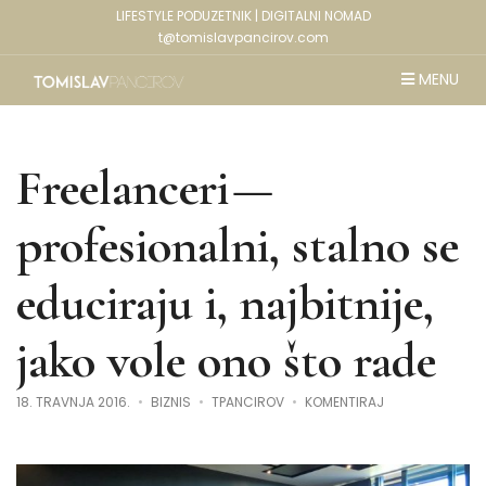
LIFESTYLE PODUZETNIK | DIGITALNI NOMAD
t@tomislavpancirov.com
MENU
Freelanceri —
profesionalni, stalno se
educiraju i, najbitnije,
jako vole ono što rade
NA
18. TRAVNJA 2016.
BIZNIS
TPANCIROV
KOMENTIRAJ
FREELANCERI
—
PROFESIONALNI,
STALNO
SE