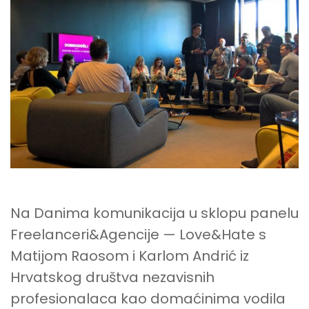
EDUCIRAJU
I,
NAJBITNIJE,
JAKO
VOLE
ONO
ŠTO
RADE
Na Danima komunikacija u sklopu panelu
Freelanceri&Agencije — Love&Hate s
Matijom Raosom i Karlom Andrić iz
Hrvatskog društva nezavisnih
profesionalaca kao domaćinima vodila