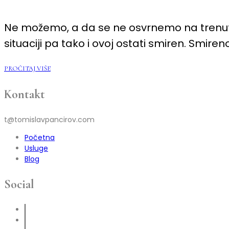
LAKŠE
PREBRODITI
TRENUTNU
Ne možemo, a da se ne osvrnemo na trenutnu 
KRIZU?
situaciji pa tako i ovoj ostati smiren. Smiren
PROČITAJ VIŠE
Kontakt
t@tomislavpancirov.com
Početna
Usluge
Blog
Social