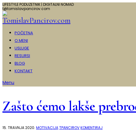
LIFESTYLE PODUZETNIK | DIGITALNI NOMAD
t@tomislavpancirov.com
POČETNA
O MENI
USLUGE
RESURSI
BLOG
KONTAKT
Menu
Zašto ćemo lakše prebrod
NA
15. TRAVNJA 2020.
MOTIVACIJA
TPANCIROV
KOMENTIRAJ
ZAŠTO
ĆEMO