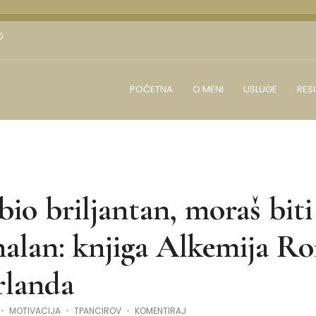
D
POČETNA
O MENI
USLUGE
RES
bio briljantan, moraš biti
nalan: knjiga Alkemija Ro
rlanda
NA
MOTIVACIJA
TPANCIROV
KOMENTIRAJ