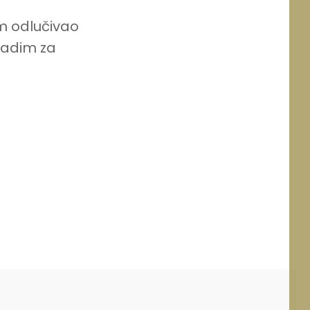
m odlučivao
radim za