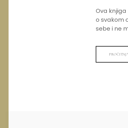
Ova knjiga
o svakom o
sebe i ne mo
PROČITAJ 