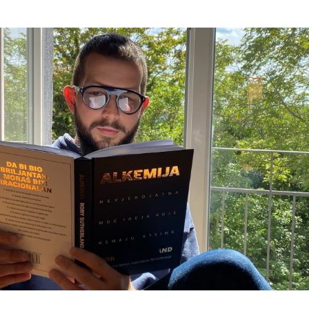
DA
BI
BIO
BRILJANTAN,
MORAŠ
BITI
IRACIONALAN:
KNJIGA
ALKEMIJA
RORYJA
SUTHERLANDA