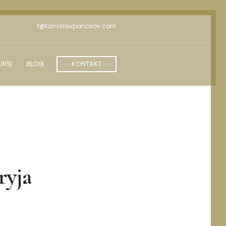
t@tomislavpancirov.com
URSI
BLOG
KONTAKT
ryja