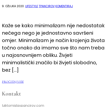
NA
9. OŽUJKA 2020.
LIFESTYLE
TPANCIROV
KOMENTIRAJ
MINIMALIZAM
KAO
PUT
DO
SLOBODE?
Kaže se kako minimalizam nije nedostatak
nečega nego je jednostavno savršeni
omjer. Minimalizam je način krojenja života
točno onako da imamo sve što nam treba
u najosnovnijem obliku. Živjeti
minimalistički značilo bi živjeti slobodno,
bez […]
PROČITAJ VIŠE
Kontakt
t@tomislavpancirov.com