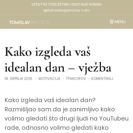
LIFESTYLE PODUZETNIK | DIGITALNI NOMAD
t@tomislavpancirov.com
MENU
Kako izgleda vaš
idealan dan – vježba
NA
18. SRPNJA 2019.
MOTIVACIJA
TPANCIROV
KOMENTIRAJ
KAKO
IZGLEDA
VAŠ
IDEALAN
Kako izgleda vaš idealan dan?
DAN
–
VJEŽBA
Razmišljao sam da je zanimljivo kako
volimo gledati što drugi ljudi na YouTubeu
rade, odnosno volimo gledati kako