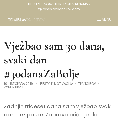
LIFESTYLE PODUZETNIK | DIGITALNI NOMAD
t@tomislavpancirov.com
MENU
Vježbao sam 30 dana,
svaki dan
#30danaZaBolje
10. LISTOPADA 2019.
LIFESTYLE
,
MOTIVACIJA
TPANCIROV
NA
KOMENTIRAJ
VJEŽBAO
SAM
30
DANA,
Zadnjih trideset dana sam vježbao svaki
SVAKI
DAN
#30DANAZABOLJE
dan bez pauze. Zapravo priča je do