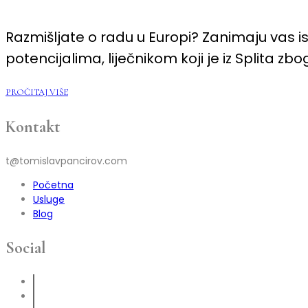
EUROPI:
RAD
U
Razmišljate o radu u Europi? Zanimaju vas is
ŠVEDSKOJ,
ISKUSTVA
potencijalima, liječnikom koji je iz Splita z
I
SAVJETI
ZA
ZAPOŠLJAVANJE
PROČITAJ VIŠE
Kontakt
t@tomislavpancirov.com
Početna
Usluge
Blog
Social