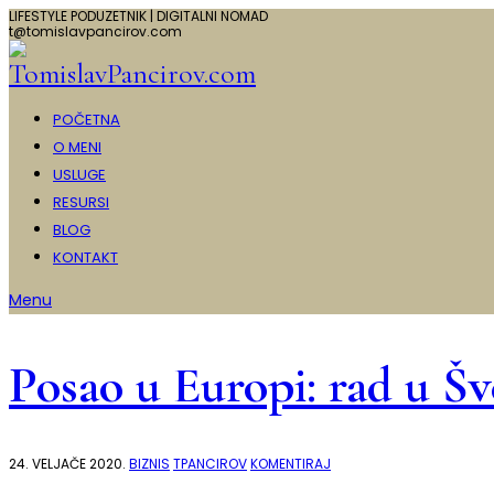
LIFESTYLE PODUZETNIK | DIGITALNI NOMAD
t@tomislavpancirov.com
POČETNA
O MENI
USLUGE
RESURSI
BLOG
KONTAKT
Menu
Posao u Europi: rad u Šve
NA
24. VELJAČE 2020.
BIZNIS
TPANCIROV
KOMENTIRAJ
POSAO
U