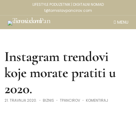
LIFESTYLE PODUZETNIK | DIGITALNI NOMAD
t@tomislavpancirov.com
MENU
Instagram trendovi
koje morate pratiti u
2020.
NA
21. TRAVNJA 2020.
BIZNIS
TPANCIROV
KOMENTIRAJ
INSTAGRAM
TRENDOVI
KOJE
MORATE
PRATITI
U
2020.