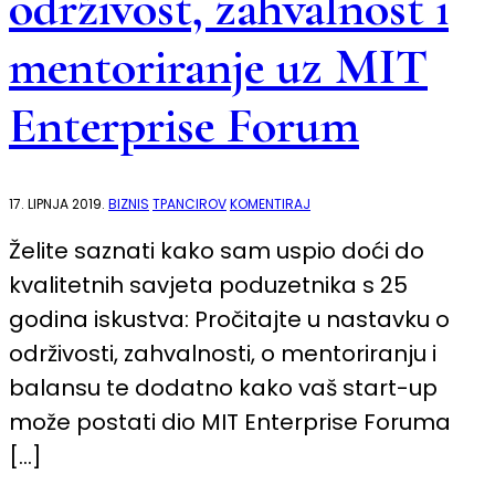
održivost, zahvalnost i
mentoriranje uz MIT
Enterprise Forum
NA
17. LIPNJA 2019.
BIZNIS
TPANCIROV
KOMENTIRAJ
SAVJETI
PODUZETNIKA
Želite saznati kako sam uspio doći do
S
25
kvalitetnih savjeta poduzetnika s 25
GODINA
ISKUSTVA:
ODRŽIVOST,
godina iskustva: Pročitajte u nastavku o
ZAHVALNOST
I
održivosti, zahvalnosti, o mentoriranju i
MENTORIRANJE
UZ
balansu te dodatno kako vaš start-up
MIT
ENTERPRISE
može postati dio MIT Enterprise Foruma
FORUM
[…]