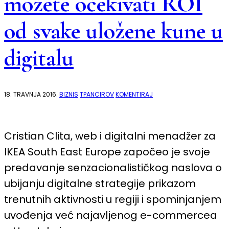
možete očekivati ROI
od svake uložene kune u
digitalu
NA
18. TRAVNJA 2016.
BIZNIS
TPANCIROV
KOMENTIRAJ
IKEA
NA
DANIMA
KOMUNIKACIJA:
NE
Cristian Clita, web i digitalni menadžer za
MOŽETE
OČEKIVATI
IKEA South East Europe započeo je svoje
ROI
OD
predavanje senzacionalističkog naslova o
SVAKE
ULOŽENE
KUNE
ubijanju digitalne strategije prikazom
U
DIGITALU
trenutnih aktivnosti u regiji i spominjanjem
uvođenja već najavljenog e-commercea