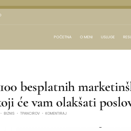
D
POČETNA
O MENI
USLUGE
RES
100 besplatnih marketinš
koji će vam olakšati poslo
NA
BIZNIS
TPANCIROV
KOMENTIRAJ
PREKO
100
BESPLATNIH
MARKETINŠKIH