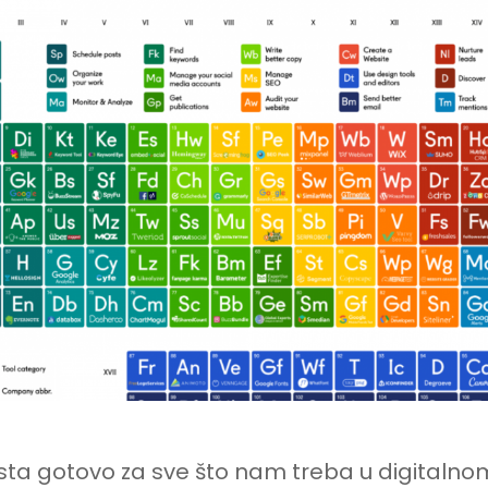
ALATA
KOJI
ĆE
VAM
OLAKŠATI
POSLOVANJE
ta gotovo za sve što nam treba u digitalno