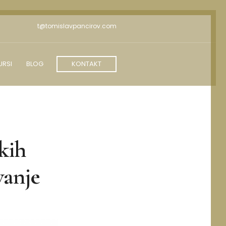
t@tomislavpancirov.com
URSI
BLOG
KONTAKT
kih
vanje