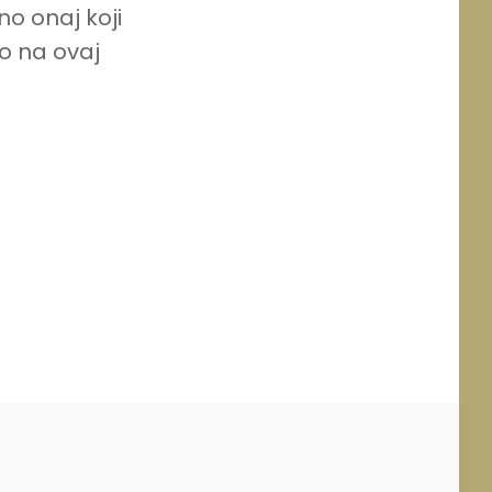
o onaj koji
o na ovaj