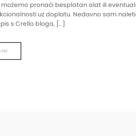
 možemo pronaći besplatan alat ili eventualn
nkcionalnosti uz doplatu. Nedavno sam naleti
pis s Crello bloga, […]
VIŠE