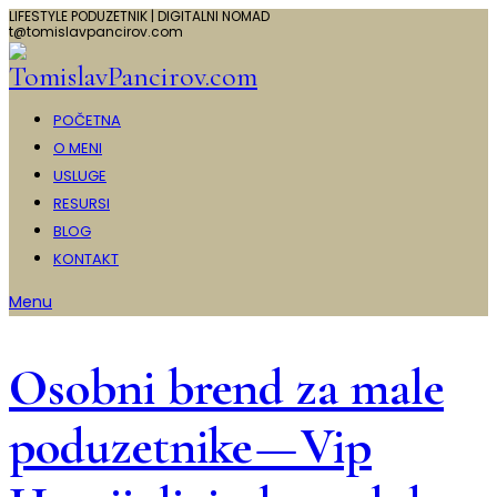
LIFESTYLE PODUZETNIK | DIGITALNI NOMAD
t@tomislavpancirov.com
POČETNA
O MENI
USLUGE
RESURSI
BLOG
KONTAKT
Menu
Osobni brend za male
poduzetnike — Vip