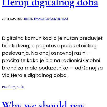
Heroji digitalnog doba
NA
28. LIPNJA 2017.
BIZNIS
TPANCIROV
KOMENTIRAJ
OSOBNI
BREND
ZA
MALE
PODUZETNIKE
Digitalna komunikacija je nužan preduvjet
—
VIP
bilo kakvog, a pogotovo poduzetničkog
HEROJI
DIGITALNOG
poslovanja. Na onoj osnovnoj razini —
DOBA
pročitajte kako je bio na radionici Osobni
brend za male poduzetnike — održanoj za
Vip Heroje digitalnog doba.
PROČITAJ VIŠE
Why we should pay