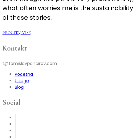
OF
what often worries me is the sustainability
STARTUPS
of these stories.
PROČITAJ VIŠE
Kontakt
t@tomislavpancirov.com
Početna
Usluge
Blog
Social