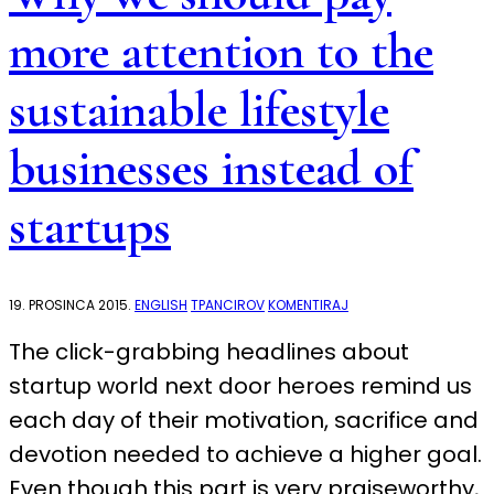
more attention to the
sustainable lifestyle
businesses instead of
startups
NA
19. PROSINCA 2015.
ENGLISH
TPANCIROV
KOMENTIRAJ
WHY
WE
The click-grabbing headlines about
SHOULD
PAY
startup world next door heroes remind us
MORE
ATTENTION
TO
each day of their motivation, sacrifice and
THE
SUSTAINABLE
devotion needed to achieve a higher goal.
LIFESTYLE
BUSINESSES
Even though this part is very praiseworthy,
INSTEAD