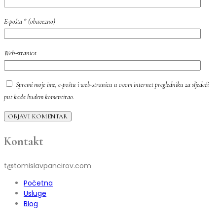
E-pošta
* (obavezno)
Web-stranica
Spremi moje ime, e-poštu i web-stranicu u ovom internet pregledniku za sljedeći
put kada budem komentirao.
OBJAVI KOMENTAR
Kontakt
t@tomislavpancirov.com
Početna
Usluge
Blog