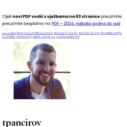
Cijeli
novi PDF vodič s vježbama na 63 stranice
preuzmite
preuzmite besplatno na:
PDF – 2024. najbolja godina do sad
#2022NAJBOLJAGODINADOSAD
BUCKET LISTA
MOTIVACIJA
PLANIRANJE
GODINE
POSTAVLJANJE CILJEVA
ZAHVALNOST
tpancirov