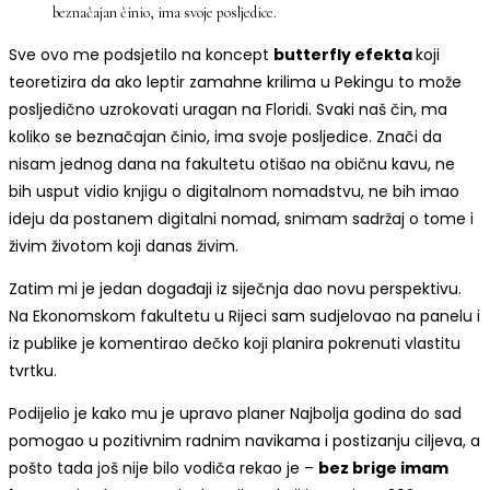
beznačajan činio, ima svoje posljedice.
Sve ovo me podsjetilo na koncept
butterfly efekta
koji
teoretizira da ako leptir zamahne krilima u Pekingu to može
posljedično uzrokovati uragan na Floridi. Svaki naš čin, ma
koliko se beznačajan činio, ima svoje posljedice. Znači da
nisam jednog dana na fakultetu otišao na običnu kavu, ne
bih usput vidio knjigu o digitalnom nomadstvu, ne bih imao
ideju da postanem digitalni nomad, snimam sadržaj o tome i
živim životom koji danas živim.
Zatim mi je jedan događaji iz siječnja dao novu perspektivu.
Na Ekonomskom fakultetu u Rijeci sam sudjelovao na panelu i
iz publike je komentirao dečko koji planira pokrenuti vlastitu
tvrtku.
Podijelio je kako mu je upravo planer Najbolja godina do sad
pomogao u pozitivnim radnim navikama i postizanju ciljeva, a
pošto tada još nije bilo vodiča rekao je –
bez brige imam