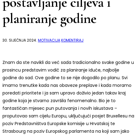
postavljanje ciljeva i
planiranje godine
NA
30. SIJEČNJA 2024.
MOTIVACIJA
KOMENTIRAJ
2024.
NAJBOLJA
GODINA
DO
SAD:
Znam da ste navikli da već sada tradicionalno svake godine u
VODIČ
prosincu predstavim vodič za planiranje iduće, najbolje
ZA
POSTAVLJANJE
godine do sad. Ove godine to se nije dogodilo po planu. Svi
CILJEVA
I
imamo trenutke kada nas obaveze preplave i kada moramo
PLANIRANJE
GODINE
poredati prioritete i ja sam upravo doživio jedan takav kraj
godine koja je stvarno završila fenomenalno. Bio je to
fantastičan mjesec pun putovanja i novih iskustava –
proputovao sam cijelu Europu, uključujući posjet Bruxellesu na
poziv Predstavništva Europske komisije u Hrvatskoj te
Strasbourg na poziv Europskog parlamenta na koji sam jako