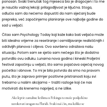
ponosan. Svaki trenutak tog mjeseca bio je dragocjen i to me
je naučilo važnoj lekciji: prilagodljivost je ključna. Stoga,
odlučio sam da nećemo dopustiti da nam siječanj bude
prepreka, već započinjemo planiranje ove najbolje godine do
sad u veljači.
Čitao sam Psychology Today koji kaže kako baš veljača može
biti idealno vrijeme za resetiranje i osmišljavanje realističnijih i
održivijih planova i ciljeva. Ovo savršeno odražava našu
situaciju. Potom sam se sjetio sam nečega što je dodatno
potvrdilo ovu odluku. Lunarna nova godina i kineski Proljetni
festival započinju u veljači, što samo pojačava osjećaj novog
početka i obnove. To mi je bila potvrda da smo na pravom
putu, što je zapravo primjer pozitivne pristranosti koju svi
trebamo u našim akcijama – tražiti razloge koji će nas
motivirati da krenemo naprijed, a ne izlike.
Ako leptir zamahne krilima u Pekingu to može posljedično
uzrokovati uragan na Floridi. Svaki naš čin, ma koliko se