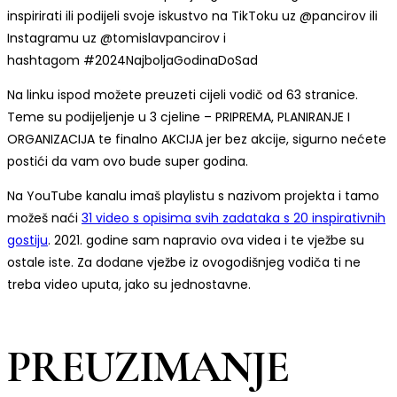
inspirirati ili podijeli svoje iskustvo na TikToku uz @pancirov ili
Instagramu uz @tomislavpancirov i
hashtagom #2024NajboljaGodinaDoSad
Na linku ispod možete preuzeti cijeli vodič od 63 stranice.
Teme su podijeljenje u 3 cjeline – PRIPREMA, PLANIRANJE I
ORGANIZACIJA te finalno AKCIJA jer bez akcije, sigurno nećete
postići da vam ovo bude super godina.
Na YouTube kanalu imaš playlistu s nazivom projekta i tamo
možeš naći
31 video s opisima svih zadataka s 20 inspirativnih
gostiju
. 2021. godine sam napravio ova videa i te vježbe su
ostale iste. Za dodane vježbe iz ovogodišnjeg vodiča ti ne
treba video uputa, jako su jednostavne.
PREUZIMANJE