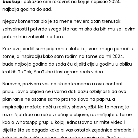
backup
i pokazao crni rokovnik na koji je napisao 2024.
najbolja godina do sad.
Njegov komentar bio je za mene nevjerojatan trenutak
zahvalnosti i potvrde svega što radim ako da bih mu se i ovim
putem htio zahvaliti na tom.
Kroz ovaj vodič sam pripremio alate koji vam mogu pomoći u
tome, a inspiraciju kako sam radim na tome da mi 2024.
bude najbolja godina do sada ću dijeliti cijelu godinu u obliku
kratkih TikTok, YouTube i Instagram reels videa.
Naravno, pozivam vas da skupa krenemo u ovu content
priču. Javna objava će i vama dati dozu ozbiljnosti da ovo
planiranje ne ostane samo prazno slovo na papiru, a
inspiraciju možete naći u reality show vježbi. Na to nemojte
razmišljati kao na neke značajne objave, razmišljajte o tome
kao o WhatsApp grupi u kojoj jednostavno snimite video i
dijelite što se događa kako bi vas ostatak zajednice ohrabrio i
kako bi vaša priča potencijalno nekog inspirirala. Prošla su