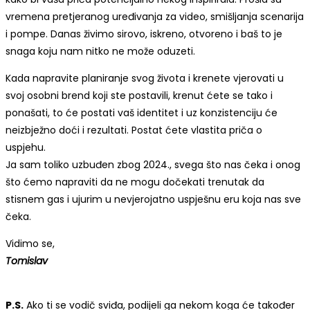
vremena pretjeranog uređivanja za video, smišljanja scenarija
i pompe. Danas živimo sirovo, iskreno, otvoreno i baš to je
snaga koju nam nitko ne može oduzeti.
Kada napravite planiranje svog života i krenete vjerovati u
svoj osobni brend koji ste postavili, krenut ćete se tako i
ponašati, to će postati vaš identitet i uz konzistenciju će
neizbježno doći i rezultati. Postat ćete vlastita priča o
uspjehu.
Ja sam toliko uzbuđen zbog 2024., svega što nas čeka i onog
što ćemo napraviti da ne mogu dočekati trenutak da
stisnem gas i ujurim u nevjerojatno uspješnu eru koja nas sve
čeka.
Vidimo se,
Tomislav
P.S.
Ako ti se vodič sviđa, podijeli ga nekom koga će također