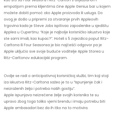
kao što su Four seasons i Ritz-Carlton s uvježbanom
empatijom prema klijentima čine Apple Genius bar u kojem
možete dobiti pomoć oko Apple proizvoda ili usluga. Do
ovog je došlo u pripremi za otvaranje prvih Appleovih
trgovina kada je Steve Jobs ispitivao zaposlenike u sjedištu
Applea u Cupertinu: “Koje je najbolje korisničko iskustvo koje
ste sami imali, kao kupac?”. Hoteli s 5 zvjezdica poput Ritz-
Carltona ili Four Seasonsa je bio najčešći odgovor pa je
Apple uključio sve svoje buduće voditelje Apple Storea u
Ritz-Carltonov edukacijski program.
Ovdje se radi o anticipativnoj korisničkoj službi, tim koji stoji
iza iskustva Ritz-Carltona sažeo je to u “Ispunjenje čak i
neizraženih želja i potreba naših gostiju”.
Apple ispunjava neizrečene želje svojih korisnika te su
upravo zbog toga toliko vjerni brendu i imaju potrebu biti
Apple ambasadori bez da ih itko na to motivira.