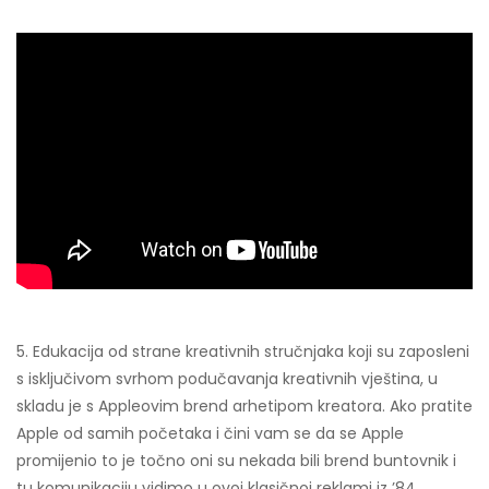
5. Edukacija od strane kreativnih stručnjaka koji su zaposleni
s isključivom svrhom podučavanja kreativnih vještina, u
skladu je s Appleovim brend arhetipom kreatora. Ako pratite
Apple od samih početaka i čini vam se da se Apple
promijenio to je točno oni su nekada bili brend buntovnik i
tu komunikaciju vidimo u ovoj klasičnoj reklami iz ’84.