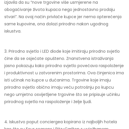
izjavila da su “nove trgovine više usmjerene na
obogaćivanje života kupaca nego jednostavno prodaju
stvari”. Na ovaj način privlače kupce jer nema opterećenja
same kupovine, ona dolazi prirodno nakon ugodnog
iskustva.
3. Prirodno svjetlo i LED diode koje imitiraju prirodno svjetlo
čine da se osjećate opušteno. Znanstvena istraživanja
jasno pokazuju kako prirodno svjetlo povećava raspoloženje
i produktivnost u zatvorenim prostorima. Ova činjenica ima
isti učinak na kupce u dućanima. Trgovine koje imaju
prirodno svjetlo obično imaju veću potrošnju po kupcu
nego umjetno osvijetljene trgovine što se pripisuje učinku
prirodnog svjetla na raspoloženje i želje ljudi.
4. Iskustvo poput conciergea kopirano iz najboljih hotela