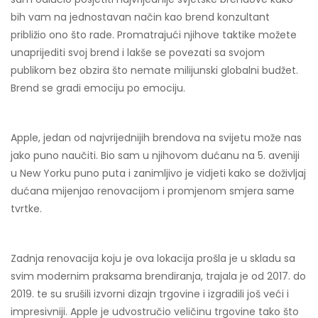
bih vam na jednostavan način kao brend konzultant
približio ono što rade. Promatrajući njihove taktike možete
unaprijediti svoj brend i lakše se povezati sa svojom
publikom bez obzira što nemate milijunski globalni budžet.
Brend se gradi emociju po emociju.
Apple, jedan od najvrijednijih brendova na svijetu može nas
jako puno naučiti. Bio sam u njihovom dućanu na 5. aveniji
u New Yorku puno puta i zanimljivo je vidjeti kako se doživljaj
dućana mijenjao renovacijom i promjenom smjera same
tvrtke.
Zadnja renovacija koju je ova lokacija prošla je u skladu sa
svim modernim praksama brendiranja, trajala je od 2017. do
2019. te su srušili izvorni dizajn trgovine i izgradili još veći i
impresivniji. Apple je udvostručio veličinu trgovine tako što