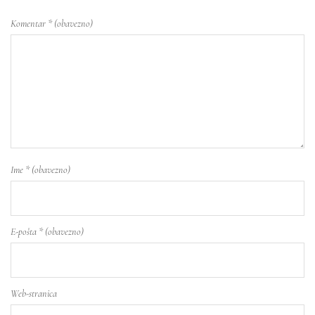
Komentar
* (obavezno)
Ime
* (obavezno)
E-pošta
* (obavezno)
Web-stranica