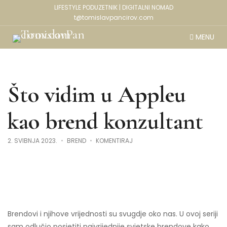
LIFESTYLE PODUZETNIK | DIGITALNI NOMAD
t@tomislavpancirov.com
MENU
Što vidim u Appleu
kao brend konzultant
NA
2. SVIBNJA 2023.
BREND
KOMENTIRAJ
ŠTO
VIDIM
U
APPLEU
KAO
BREND
KONZULTANT
Brendovi i njihove vrijednosti su svugdje oko nas. U ovoj seriji
sam odlučio posjetiti najvrijednije svjetske brendove kako