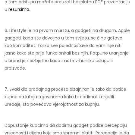
o tom pristupu možete preuzeti besplatnu PDF prezentaciju
u
resursima
.
6. Lifestyle je na prvom mjestu, a gadgeti na drugom. Apple
gadgeti, kada ste dovoljno u tom svijetu, se čine gotovo
kao komoditet. Toliko sve pojednostave da vam nije niti
jasno kako ste prije funkcionirali bez njih. Potpuno uranjanje
u brend je neizbježno kada imate vrhunsku uslugu ili
proizvode.
7. Svaki dio prodajnog procesa dizajniran je tako da potiče
kupce da lutaju trgovinama kako bi dodirnuli i osjetili
uređaje, što povećava vjerojatnost za kupnju.
Dopuštanje kupcima da dodirnu gadget podiže percepciju
vrijednosti i cijenu koju smo spremni platiti. Percepcija je da