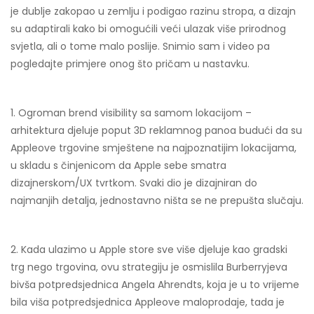
je dublje zakopao u zemlju i podigao razinu stropa, a dizajn
su adaptirali kako bi omogućili veći ulazak više prirodnog
svjetla, ali o tome malo poslije. Snimio sam i video pa
pogledajte primjere onog što pričam u nastavku.
1. Ogroman brend visibility sa samom lokacijom –
arhitektura djeluje poput 3D reklamnog panoa budući da su
Appleove trgovine smještene na najpoznatijim lokacijama,
u skladu s činjenicom da Apple sebe smatra
dizajnerskom/UX tvrtkom. Svaki dio je dizajniran do
najmanjih detalja, jednostavno ništa se ne prepušta slučaju.
2. Kada ulazimo u Apple store sve više djeluje kao gradski
trg nego trgovina, ovu strategiju je osmislila Burberryjeva
bivša potpredsjednica Angela Ahrendts, koja je u to vrijeme
bila viša potpredsjednica Appleove maloprodaje, tada je