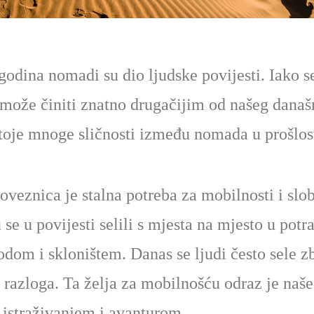
odina nomadi su dio ljudske povijesti. Iako s
a može činiti znatno drugačijim od našeg današ
toje mnoge sličnosti između nomada u prošlost
veznica je stalna potreba za mobilnosti i sl
se u povijesti selili s mjesta na mjesto u potra
dom i skloništem. Danas se ljudi često sele z
h razloga. Ta želja za mobilnošću odraz je naš
 istraživanjem i avanturom.