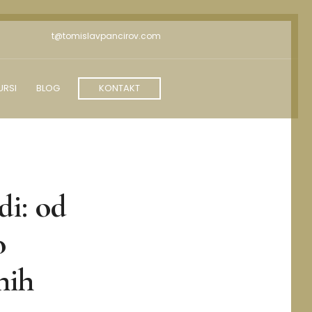
t@tomislavpancirov.com
URSI
BLOG
KONTAKT
di: od
o
nih