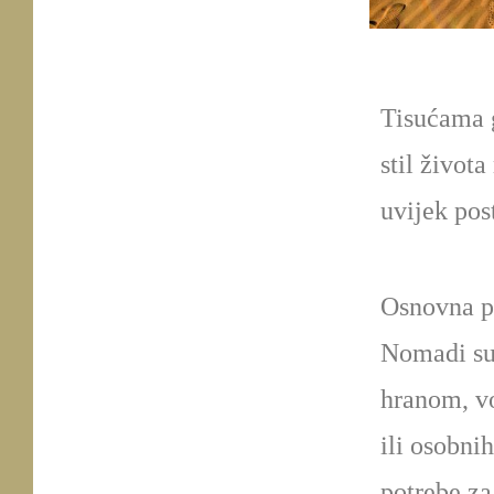
Tisućama g
stil život
uvijek pos
Osnovna po
Nomadi su 
hranom, vo
ili osobni
potrebe za