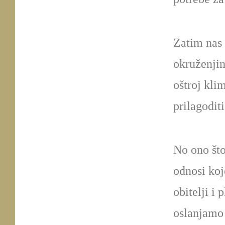
Zatim nas
okruženjim
oštroj kli
prilagodit
No ono što
odnosi koj
obitelji i
oslanjamo 