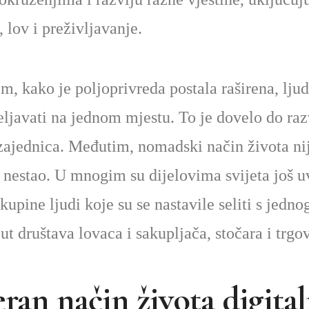
 lov i preživljavanje.
, kako je poljoprivreda postala raširena, ljud
eljavati na jednom mjestu. To je dovelo do ra
zajednica. Međutim, nomadski način života ni
 nestao. U mnogim su dijelovima svijeta još u
kupine ljudi koje su se nastavile seliti s jedno
ut društava lovaca i sakupljača, stočara i trgo
an način života digita