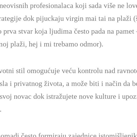
 neovisnih profesionalaca koji sada više ne lo
rategije dok pijuckaju virgin mai tai na plaži (
o prva stvar koja ljudima često pada na pamet 
moj plaži, hej i mi trebamo odmor).
votni stil omogućuje veću kontrolu nad ravno
la i privatnog života, a može biti i način da b
e svoj novac dok istražujete nove kulture i upoz
.
nomadi često formiraju zajednice istomišljenik