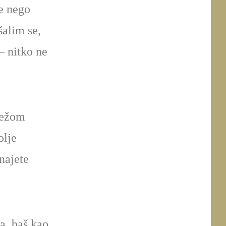
ve nego
šalim se,
– nitko ne
težom
olje
najete
a, baš kao