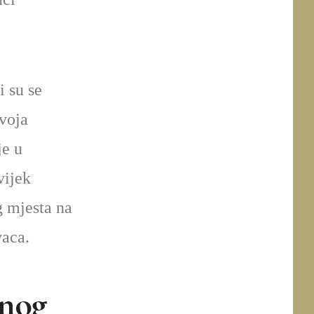
i su se
zvoja
je u
vijek
g mjesta na
vaca.
lnog