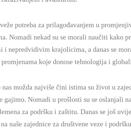
 veže potreba za prilagođavanjem u promjenji
a. Nomadi nekad su se morali naučiti kako pr
mi i nepredvidivim krajolicima, a danas se mo
i promjenama koje donose tehnologija i globali
 nas možda najviše čini istima su život u zajed
e gajimo. Nomadi u prošlosti su se oslanjali n
 plemena za podršku i zaštitu. Danas se još uvij
na naše zajednice za društvene veze i podršku