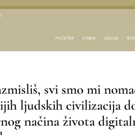
D
POČETNA
O MENI
USLUGE
RES
zmisliš, svi smo mi noma
ijih ljudskih civilizacija d
og načina života digital