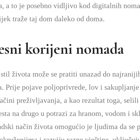
 a to je posebno vidljivo kod digitalnih noma
jek traže taj dom daleko od doma.
esni korijeni nomada
til života može se pratiti unazad do najraniji
a. Prije pojave poljoprivrede, lov i sakupljanje 
čini preživljavanja, a kao rezultat toga, selili 
sta na drugo u potrazi za hranom, vodom i sk
ski način života omogućio je ljudima da se p
 okruženjima i razviju razne vještine, uključuj