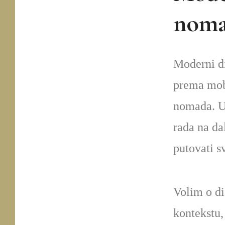
noma
Moderni di
prema mobi
nomada. Uz
rada na dal
putovati s
Volim o di
kontekstu,