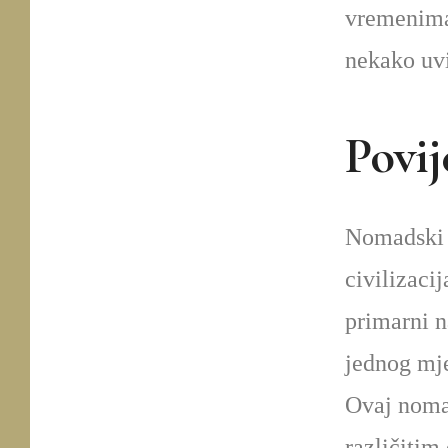
vremenima,
nekako uvi
Povij
Nomadski s
civilizacij
primarni na
jednog mje
Ovaj nomad
različitim