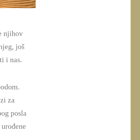
e njihov
njeg, još
i i nas.
obodom.
zi za
bog posla
e urođene