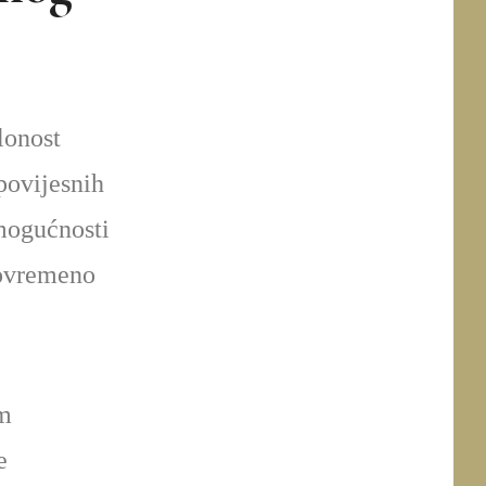
lonost
 povijesnih
mogućnosti
stovremeno
om
e