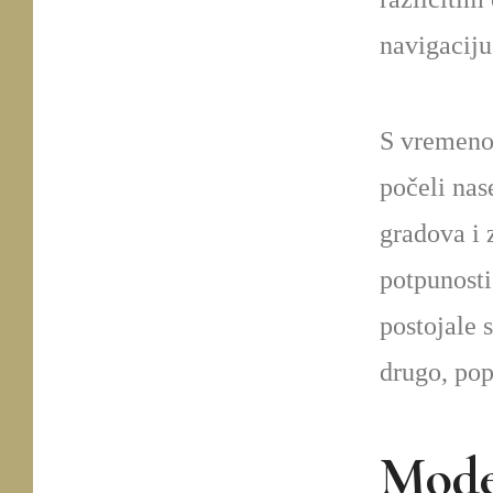
navigaciju,
S vremenom
počeli nas
gradova i 
potpunosti
postojale s
drugo, pop
Moder