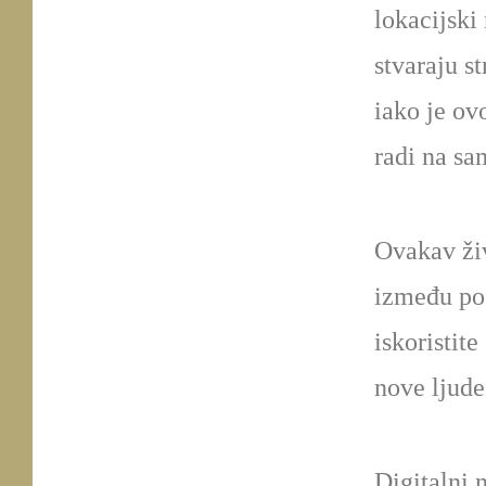
lokacijski
stvaraju st
iako je ov
radi na sa
Ovakav ži
između pos
iskoristit
nove ljude
Digitalni 