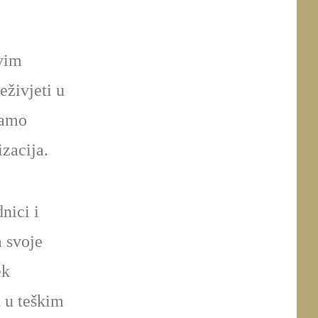
vim
eživjeti u
ramo
zacija.
nici i
a svoje
ek
 u teškim