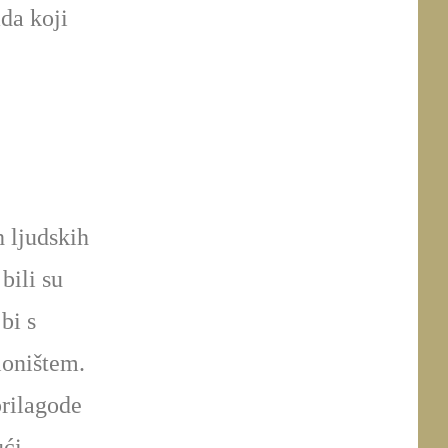
da koji
h ljudskih
bili su
bi s
loništem.
rilagode
ući