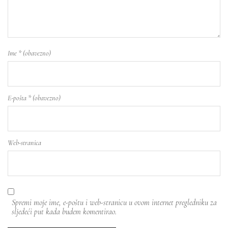
Ime
* (obavezno)
E-pošta
* (obavezno)
Web-stranica
Spremi moje ime, e-poštu i web-stranicu u ovom internet pregledniku za
sljedeći put kada budem komentirao.