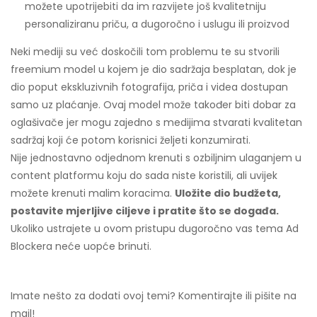
možete upotrijebiti da im razvijete još kvalitetniju
personaliziranu priču, a dugoročno i uslugu ili proizvod
Neki mediji su već doskočili tom problemu te su stvorili
freemium model u kojem je dio sadržaja besplatan, dok je
dio poput ekskluzivnih fotografija, priča i videa dostupan
samo uz plaćanje. Ovaj model može također biti dobar za
oglašivače jer mogu zajedno s medijima stvarati kvalitetan
sadržaj koji će potom korisnici željeti konzumirati.
Nije jednostavno odjednom krenuti s ozbiljnim ulaganjem u
content platformu koju do sada niste koristili, ali uvijek
možete krenuti malim koracima.
Uložite dio budžeta,
postavite mjerljive ciljeve i pratite što se događa.
Ukoliko ustrajete u ovom pristupu dugoročno vas tema Ad
Blockera neće uopće brinuti.
Imate nešto za dodati ovoj temi? Komentirajte ili pišite na
mail!