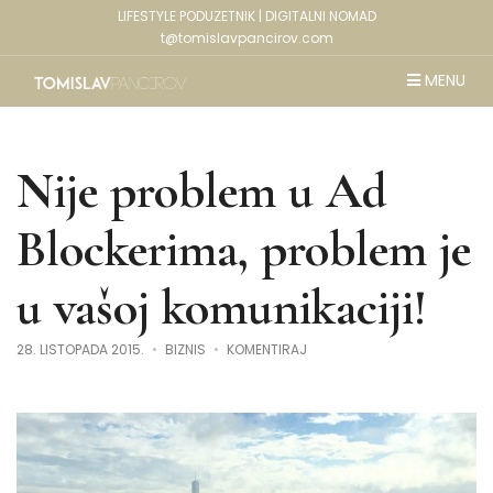
LIFESTYLE PODUZETNIK | DIGITALNI NOMAD
t@tomislavpancirov.com
MENU
Nije problem u Ad
Blockerima, problem je
u vašoj komunikaciji!
NA
28. LISTOPADA 2015.
BIZNIS
KOMENTIRAJ
NIJE
PROBLEM
U
AD
BLOCKERIMA,
PROBLEM
JE
U
VAŠOJ