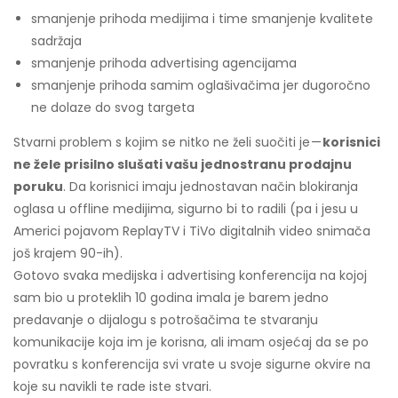
smanjenje prihoda medijima i time smanjenje kvalitete
sadržaja
smanjenje prihoda advertising agencijama
smanjenje prihoda samim oglašivačima jer dugoročno
ne dolaze do svog targeta
Stvarni problem s kojim se nitko ne želi suočiti je —
korisnici
ne žele prisilno slušati vašu jednostranu prodajnu
poruku
. Da korisnici imaju jednostavan način blokiranja
oglasa u offline medijima, sigurno bi to radili (pa i jesu u
Americi pojavom ReplayTV i TiVo digitalnih video snimača
još krajem 90-ih).
Gotovo svaka medijska i advertising konferencija na kojoj
sam bio u proteklih 10 godina imala je barem jedno
predavanje o dijalogu s potrošačima te stvaranju
komunikacije koja im je korisna, ali imam osjećaj da se po
povratku s konferencija svi vrate u svoje sigurne okvire na
koje su navikli te rade iste stvari.