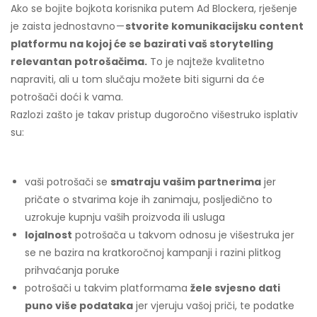
Ako se bojite bojkota korisnika putem Ad Blockera, rješenje
je zaista jednostavno —
stvorite komunikacijsku content
platformu na kojoj će se bazirati vaš storytelling
relevantan potrošačima.
To je najteže kvalitetno
napraviti, ali u tom slučaju možete biti sigurni da će
potrošači doći k vama.
Razlozi zašto je takav pristup dugoročno višestruko isplativ
su:
vaši potrošači se
smatraju vašim partnerima
jer
pričate o stvarima koje ih zanimaju, posljedično to
uzrokuje kupnju vaših proizvoda ili usluga
lojalnost
potrošača u takvom odnosu je višestruka jer
se ne bazira na kratkoročnoj kampanji i razini plitkog
prihvaćanja poruke
potrošači u takvim platformama
žele svjesno dati
puno više podataka
jer vjeruju vašoj priči, te podatke